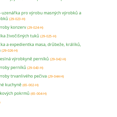
e-uzenářka pro výrobu masných výrobků a
obků
(29-023-H)
ýroby konzerv
(29-024-H)
lka živočišných tuků
(29-025-H)
ička a expedientka masa, drůbeže, králíků,
h
(29-026-H)
eslná výrobkyně perníků
(29-042-H)
ýroby perníků
(29-043-H)
roby trvanlivého pečiva
(29-044-H)
né kuchyně
U řady živností je
(65-002-H)
podmínkou k
tkových pokrmů
(65-004-H)
jejímu získání
)
určitá kvalifikace.
Pro které toto
platí a kde si