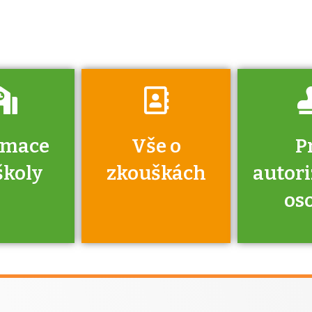
o tom, kdo vás
vyzkouší.
rmace
Vše o
P
školy
zkouškách
autor
os
jako škola
 rámci
Kdo 