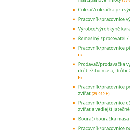
marcipánové hmoty
(29-
Cukrář/cukrářka pro v
Pracovník/pracovnice v
Výrobce/výrobkyně kar
Řemeslný zpracovatel /
Pracovník/pracovnice př
H)
Prodavač/prodavačka v
drůbežího masa, drůbeží
H)
Pracovník/pracovnice p
zvířat
(29-019-H)
Pracovník/pracovnice oš
zvířat a vedlejší jatečn
Bourač/bouračka masa
Pracovník/pracovnice p