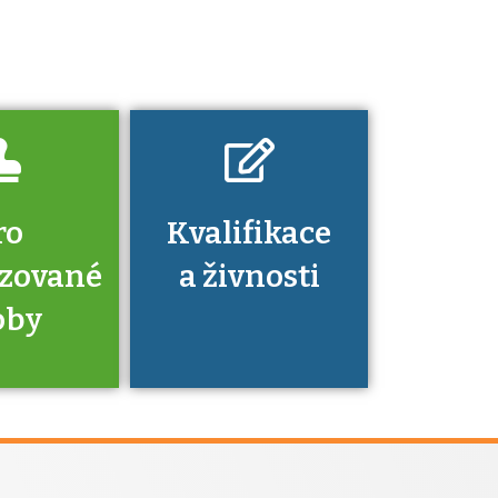
znalosti a
dovednosti
nechat ověřit?
ro
Kvalifikace
izované
a živnosti
oby
je to