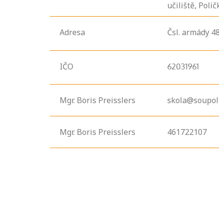
učiliště, Poli
Adresa
Čsl. armády
48
IČO
62031961
Mgr. Boris Preisslers
skola@soupoli
Mgr. Boris Preisslers
461722107