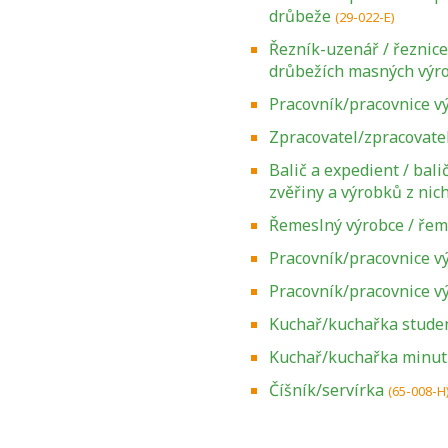
drůbeže
(29-022-E)
Řezník-uzenář / řeznic
drůbežích masných výr
Pracovník/pracovnice v
Zpracovatel/zpracovate
Balič a expedient / bal
zvěřiny a výrobků z nic
Řemeslný výrobce / řem
Pracovník/pracovnice v
Pracovník/pracovnice vý
Kuchař/kuchařka stude
Kuchař/kuchařka minu
Zjistěte, jak se
přihlásit ke
Číšník/servírka
(65-008-H
zkoušce a kde
získáte informace