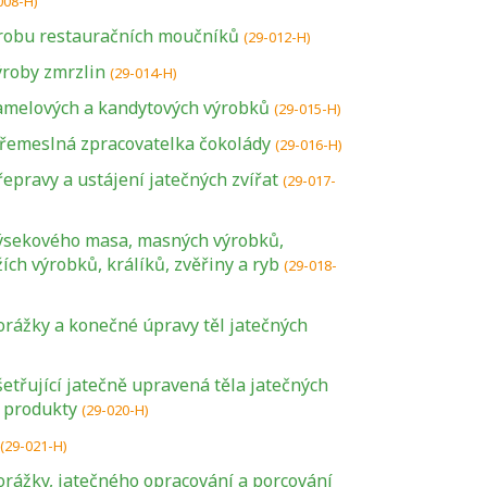
008-H)
ýrobu restauračních moučníků
(29-012-H)
ýroby zmrzlin
(29-014-H)
amelových a kandytových výrobků
(29-015-H)
 řemeslná zpracovatelka čokolády
(29-016-H)
epravy a ustájení jatečných zvířat
(29-017-
ýsekového masa, masných výrobků,
ch výrobků, králíků, zvěřiny a ryb
(29-018-
orážky a konečné úpravy těl jatečných
etřující jatečně upravená těla jatečných
é produkty
(29-020-H)
(29-021-H)
orážky, jatečného opracování a porcování