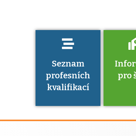
musíte pro danou
kvalifikaci
prokázat?
Seznam
Info
profesních
pro 
kvalifikací
Víte, že 
máte v