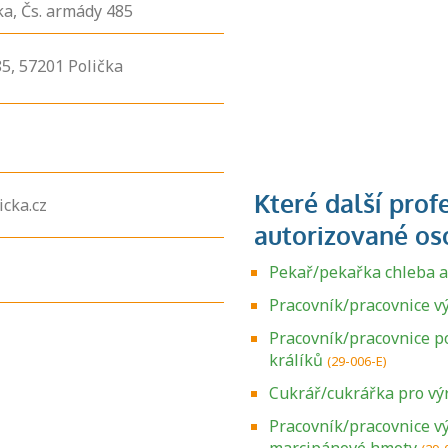
čka, Čs. armády 485
5,
57201
Polička
cka.cz
Pekař/pekařka chleba a
Pracovník/pracovnice v
Pracovník/pracovnice p
králíků
(29-006-E)
Cukrář/cukrářka pro vý
Pracovník/pracovnice v