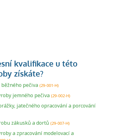
 běžného pečiva
(29-001-H)
ýroby jemného pečiva
(29-002-H)
orážky, jatečného opracování a porcování
robu zákusků a dortů
(29-007-H)
ýroby a zpracování modelovací a