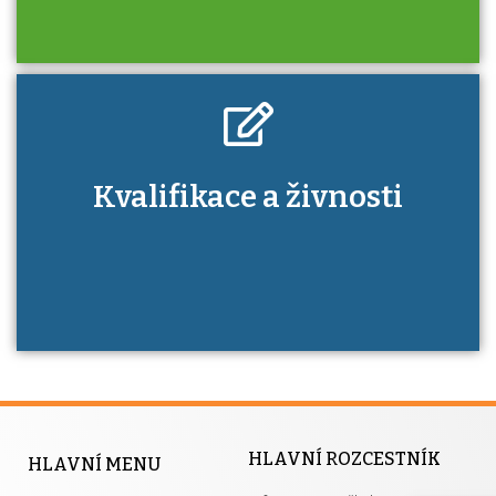
Kdo je to autorizovaná osoba a jaké výhody
Kvalifikace a živnosti
má získání autorizace?
HLAVNÍ ROZCESTNÍK
HLAVNÍ MENU