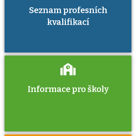
Seznam profesních
kvalifikací
Informace pro školy
Zjistěte, jak se přihlásit ke zkoušce a kde
získáte informace o tom, kdo vás vyzkouší.