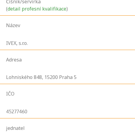
Číšník/servírka
(
detail profesní kvalifikace
)
Název
IVEX, s.r.o.
Adresa
Lohniského
848,
15200
Praha 5
IČO
45277460
jednatel