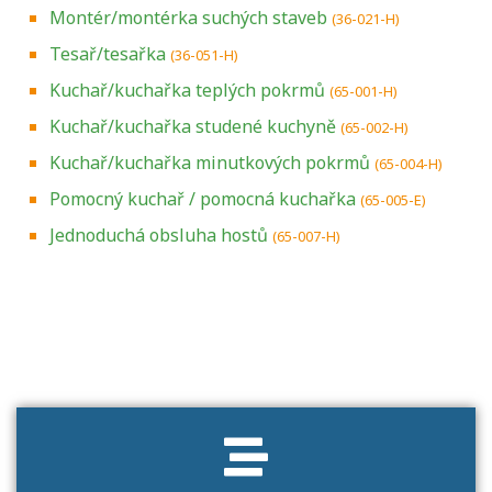
Montér/montérka suchých staveb
(36-021-H)
Tesař/tesařka
(36-051-H)
Kuchař/kuchařka teplých pokrmů
(65-001-H)
Kuchař/kuchařka studené kuchyně
(65-002-H)
Kuchař/kuchařka minutkových pokrmů
(65-004-H)
Pomocný kuchař / pomocná kuchařka
(65-005-E)
Jednoduchá obsluha hostů
(65-007-H)
Projděte si seznam profesních kvalifikací.
Víte, jaké dovednosti musíte pro danou
kvalifikaci prokázat?