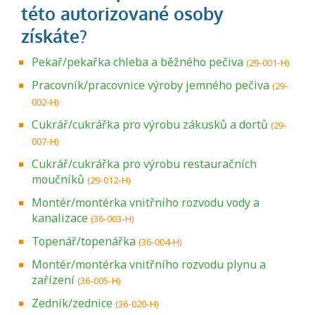
Pekař/pekařka chleba a běžného pečiva
(29-001-H)
Pracovník/pracovnice výroby jemného pečiva
(29-
002-H)
Cukrář/cukrářka pro výrobu zákusků a dortů
(29-
007-H)
Cukrář/cukrářka pro výrobu restauračních
moučníků
(29-012-H)
Montér/montérka vnitřního rozvodu vody a
kanalizace
(36-003-H)
Topenář/topenářka
(36-004-H)
Montér/montérka vnitřního rozvodu plynu a
zařízení
(36-005-H)
Zedník/zednice
(36-020-H)