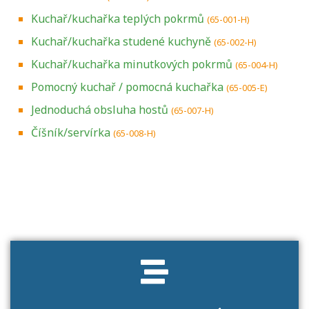
Kuchař/kuchařka teplých pokrmů
(65-001-H)
Kuchař/kuchařka studené kuchyně
(65-002-H)
Kuchař/kuchařka minutkových pokrmů
(65-004-H)
Pomocný kuchař / pomocná kuchařka
(65-005-E)
Jednoduchá obsluha hostů
(65-007-H)
Číšník/servírka
(65-008-H)
Projděte si seznam profesních kvalifikací.
Víte, jaké dovednosti musíte pro danou
kvalifikaci prokázat?