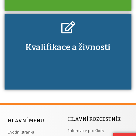
Kdo je to autorizovaná osoba a jaké výhody
Kvalifikace a živnosti
má získání autorizace?
HLAVNÍ ROZCESTNÍK
HLAVNÍ MENU
Informace pro školy
Úvodní stránka