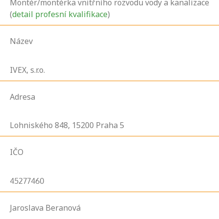
Montér/montérka vnitřního rozvodu vody a kanalizace
(
detail profesní kvalifikace
)
Název
IVEX, s.r.o.
Adresa
Lohniského
848,
15200
Praha 5
IČO
45277460
Jaroslava Beranová