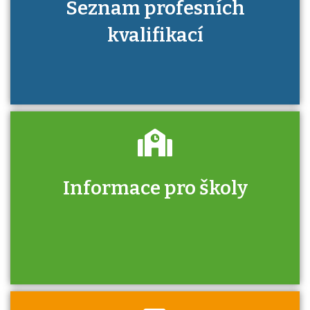
Seznam profesních
kvalifikací
Informace pro školy
Zjistěte, jak se přihlásit ke zkoušce a kde
získáte informace o tom, kdo vás vyzkouší.