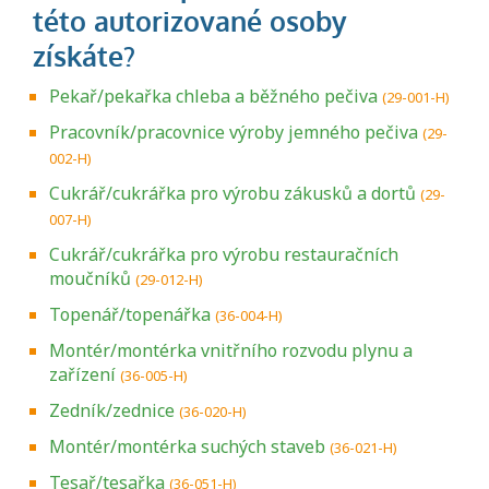
Pekař/pekařka chleba a běžného pečiva
(29-001-H)
Pracovník/pracovnice výroby jemného pečiva
(29-
002-H)
Cukrář/cukrářka pro výrobu zákusků a dortů
(29-
007-H)
Cukrář/cukrářka pro výrobu restauračních
moučníků
(29-012-H)
Topenář/topenářka
(36-004-H)
Montér/montérka vnitřního rozvodu plynu a
zařízení
(36-005-H)
Zedník/zednice
(36-020-H)
Montér/montérka suchých staveb
(36-021-H)
Tesař/tesařka
(36-051-H)