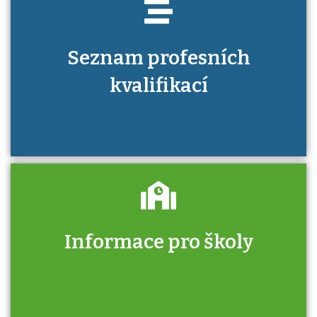
Seznam profesních
kvalifikací
Informace pro školy
Zjistěte, jak se přihlásit ke zkoušce a kde
získáte informace o tom, kdo vás vyzkouší.