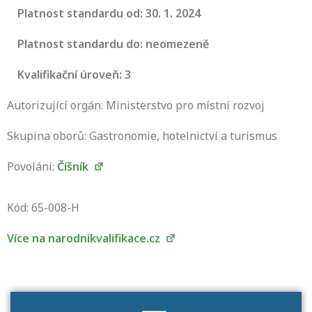
Platnost standardu od: 30. 1. 2024
Platnost standardu do: neomezeně
Kvalifikační úroveň: 3
Autorizující orgán: Ministerstvo pro místní rozvoj
Skupina oborů: Gastronomie, hotelnictví a turismus
Povolání:
Číšník
Projděte si seznam profesních kvalifikací.
Víte, jaké dovednosti musíte pro danou
Kód: 65-008-H
kvalifikaci prokázat?
Více na narodnikvalifikace.cz