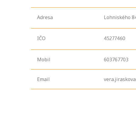
Adresa
Lohniského
8
IČO
45277460
Mobil
603767703
Email
vera.jiraskov