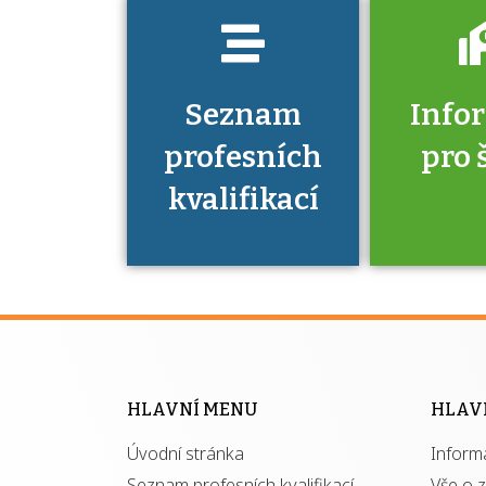
Seznam
Info
profesních
pro 
kvalifikací
Víte, že 
máte v
Národní 
kvalifik
HLAVNÍ MENU
HLAV
výhod
Úvodní stránka
Inform
získ
autor
Seznam profesních kvalifikací
Vše o 