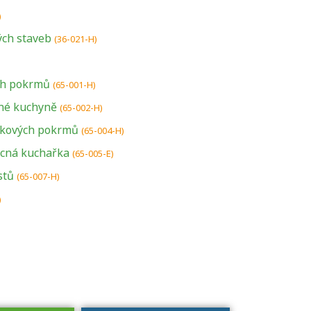
)
ch staveb
(36-021-H)
ch pokrmů
(65-001-H)
né kuchyně
(65-002-H)
tkových pokrmů
(65-004-H)
cná kuchařka
U řady živností je
(65-005-E)
podmínkou k
stů
(65-007-H)
jejímu získání
)
určitá kvalifikace.
Pro které toto
platí a kde si
znalosti a
dovednosti
nechat ověřit?