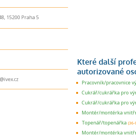
48,
15200
Praha 5
a@ivex.cz
Pracovník/pracovnice v
Cukrář/cukrářka pro vý
Cukrář/cukrářka pro v
Montér/montérka vnitřn
Topenář/topenářka
(36-
Montér/montérka vnitřn