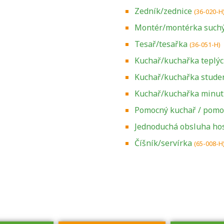
Zedník/zednice
(36-020-H
Montér/montérka suchý
Tesař/tesařka
(36-051-H)
Kuchař/kuchařka teplý
Kuchař/kuchařka stude
Kuchař/kuchařka minu
Pomocný kuchař / pomo
Jednoduchá obsluha ho
Zjistěte, jak se
přihlásit ke
Číšník/servírka
(65-008-H
zkoušce a kde
získáte informace
o tom, kdo vás
vyzkouší.