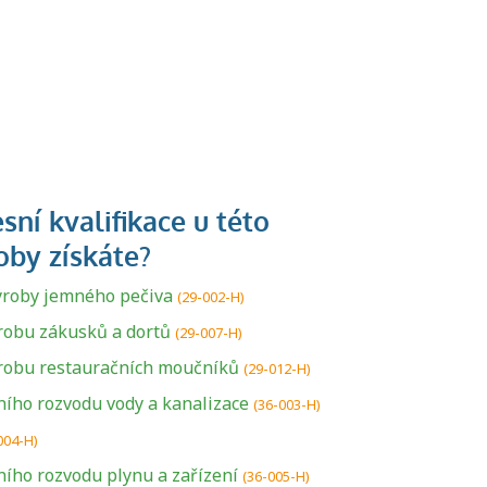
ýroby jemného pečiva
(29-002-H)
robu zákusků a dortů
(29-007-H)
ýrobu restauračních moučníků
(29-012-H)
ího rozvodu vody a kanalizace
(36-003-H)
004-H)
ího rozvodu plynu a zařízení
(36-005-H)