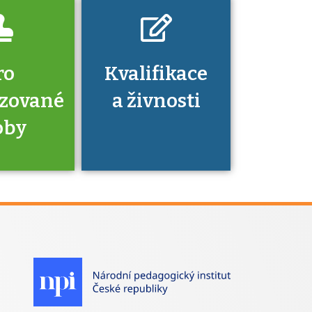
ro
Kvalifikace
izované
a živnosti
oby
je to
zovaná
a jaké
á získání
izace?