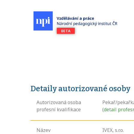
Detaily autorizované osoby
Autorizovaná osoba
Pekař/pekařka
profesní kvalifikace
(
detail profes
Název
IVEX, s.r.o.