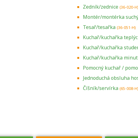
Zedník/zednice
(36-020-H
Montér/montérka suchý
Tesař/tesařka
(36-051-H)
Kuchař/kuchařka teplý
Kuchař/kuchařka stude
Kuchař/kuchařka minu
Pomocný kuchař / pomo
Jednoduchá obsluha ho
Zjistěte, jak se
přihlásit ke
Číšník/servírka
(65-008-H
zkoušce a kde
získáte informace
o tom, kdo vás
vyzkouší.