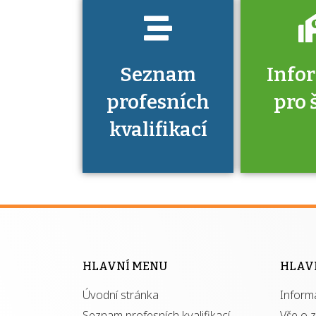
Seznam
Info
profesních
pro 
kvalifikací
Víte, že 
máte v
Národní 
kvalifik
HLAVNÍ MENU
HLAV
výhod
Úvodní stránka
Inform
získ
autor
Seznam profesních kvalifikací
Vše o 