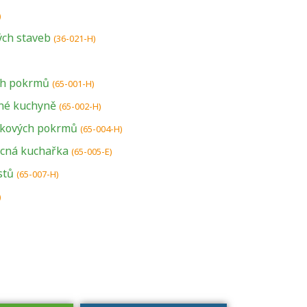
)
ch staveb
(36-021-H)
ch pokrmů
(65-001-H)
né kuchyně
(65-002-H)
tkových pokrmů
(65-004-H)
cná kuchařka
U řady živností je
(65-005-E)
podmínkou k
stů
(65-007-H)
jejímu získání
)
určitá kvalifikace.
Pro které toto
platí a kde si
znalosti a
dovednosti
nechat ověřit?