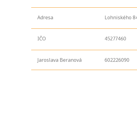
Adresa
Lohniského
8
IČO
45277460
Jaroslava Beranová
602226090