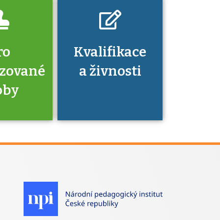
ro
Kvalifikace
izované
a živnosti
oby
je to
zovaná
a jaké
á získání
izace?