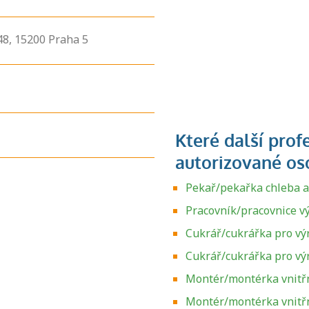
48,
15200
Praha 5
Pekař/pekařka chleba a
Pracovník/pracovnice v
Cukrář/cukrářka pro vý
Cukrář/cukrářka pro v
Montér/montérka vnitřn
Montér/montérka vnitřn