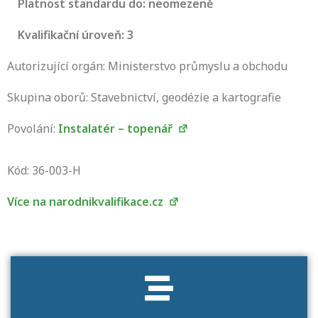
Platnost standardu do: neomezeně
Kvalifikační úroveň: 3
Autorizující orgán: Ministerstvo průmyslu a obchodu
Skupina oborů: Stavebnictví, geodézie a kartografie
Povolání:
Instalatér – topenář
Projděte si seznam profesních kvalifikací.
Víte, jaké dovednosti musíte pro danou
Kód: 36-003-H
kvalifikaci prokázat?
Více na narodnikvalifikace.cz