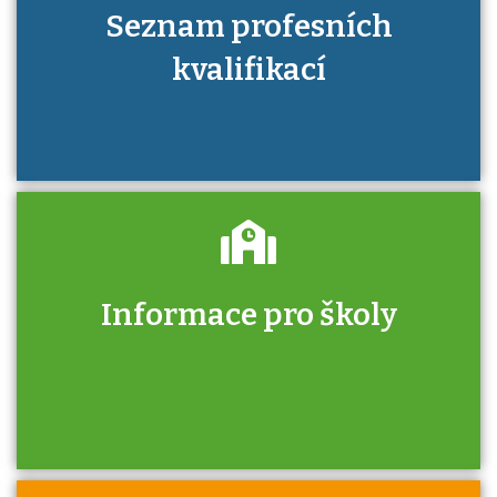
Seznam profesních
kvalifikací
Informace pro školy
Zjistěte, jak se přihlásit ke zkoušce a kde
získáte informace o tom, kdo vás vyzkouší.