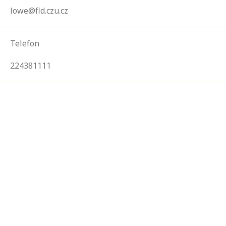
lowe@fld.czu.cz
Telefon
224381111