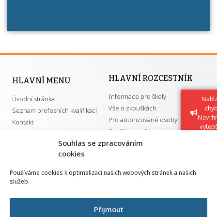
HLAVNÍ ROZCESTNÍK
HLAVNÍ MENU
Informace pro školy
Úvodní stránka
Nahlá
Vše o zkouškách
chy
Seznam profesních kvalifikací
Navrh
Pro autorizované osoby
Kontakt
vylep
Kvalifikace a živnosti
Souhlas se zpracováním
cookies
DŮLEŽITÉ ODKAZY
Používáme cookies k optimalizaci našich webových stránek a našich
služeb.
GDPR
Převodník ÚPK a živností
Národní pedagogický institut ČR
Přehled PK pro splnění MZK
Přijmout
Senovážné náměstí 25