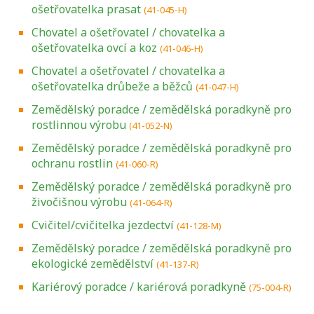
ošetřovatelka prasat
(41-045-H)
Chovatel a ošetřovatel / chovatelka a
ošetřovatelka ovcí a koz
(41-046-H)
Chovatel a ošetřovatel / chovatelka a
ošetřovatelka drůbeže a běžců
(41-047-H)
Zemědělský poradce / zemědělská poradkyně pro
rostlinnou výrobu
(41-052-N)
Zemědělský poradce / zemědělská poradkyně pro
ochranu rostlin
(41-060-R)
Zemědělský poradce / zemědělská poradkyně pro
živočišnou výrobu
(41-064-R)
Cvičitel/cvičitelka jezdectví
(41-128-M)
Zemědělský poradce / zemědělská poradkyně pro
ekologické zemědělství
(41-137-R)
Kariérový poradce / kariérová poradkyně
(75-004-R)
Projděte si seznam profesních kvalifikací.
Víte, jaké dovednosti musíte pro danou