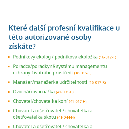
Podnikový ekolog / podniková ekoložka
(16-012-T)
Poradce/poradkyně systému managementu
ochrany životního prostředí
(16-016-T)
Manažer/manažerka udržitelnosti
(16-017-R)
Ovocnář/ovocnářka
(41-005-H)
Chovatel/chovatelka koní
(41-017-H)
Chovatel a ošetřovatel / chovatelka a
ošetřovatelka skotu
(41-044-H)
Chovatel a ošetřovatel / chovatelka a