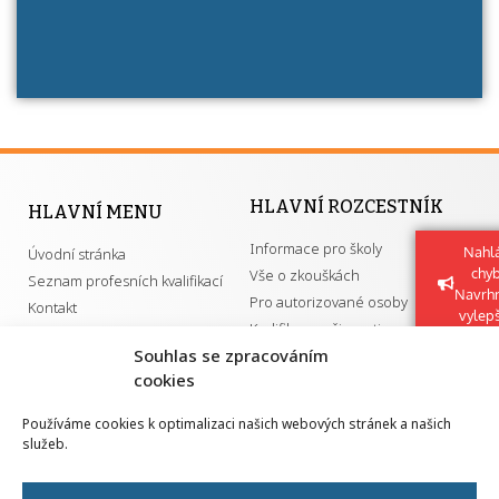
HLAVNÍ ROZCESTNÍK
HLAVNÍ MENU
Informace pro školy
Nahlá
Úvodní stránka
chy
Vše o zkouškách
Seznam profesních kvalifikací
Navrh
Pro autorizované osoby
Kontakt
vylep
Kvalifikace a živnosti
Souhlas se zpracováním
cookies
DŮLEŽITÉ ODKAZY
Používáme cookies k optimalizaci našich webových stránek a našich
služeb.
GDPR
Převodník ÚPK a živností
Národní pedagogický institut ČR
Přehled PK pro splnění MZK