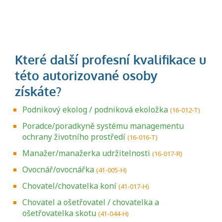
Podnikový ekolog / podniková ekoložka
(16-012-T)
Poradce/poradkyně systému managementu
ochrany životního prostředí
(16-016-T)
Manažer/manažerka udržitelnosti
(16-017-R)
Ovocnář/ovocnářka
(41-005-H)
Chovatel/chovatelka koní
(41-017-H)
Chovatel a ošetřovatel / chovatelka a
ošetřovatelka skotu
(41-044-H)