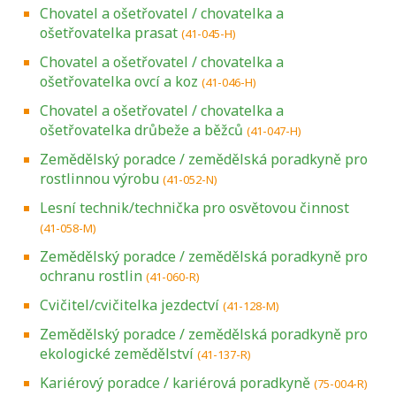
Chovatel a ošetřovatel / chovatelka a
ošetřovatelka prasat
(41-045-H)
Chovatel a ošetřovatel / chovatelka a
ošetřovatelka ovcí a koz
(41-046-H)
Chovatel a ošetřovatel / chovatelka a
ošetřovatelka drůbeže a běžců
(41-047-H)
Zemědělský poradce / zemědělská poradkyně pro
rostlinnou výrobu
(41-052-N)
Lesní technik/technička pro osvětovou činnost
(41-058-M)
Zemědělský poradce / zemědělská poradkyně pro
ochranu rostlin
(41-060-R)
Cvičitel/cvičitelka jezdectví
(41-128-M)
Zemědělský poradce / zemědělská poradkyně pro
ekologické zemědělství
(41-137-R)
Kariérový poradce / kariérová poradkyně
(75-004-R)
Projděte si seznam profesních kvalifikací.