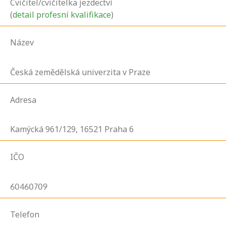
Cvičitel/cvičitelka jezdectví
(
detail profesní kvalifikace
)
Název
Česká zemědělská univerzita v Praze
Adresa
Kamýcká
961/129,
16521
Praha 6
IČO
60460709
Telefon