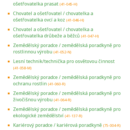
ošetřovatelka prasat
(41-045-H)
Chovatel a ošetřovatel / chovatelka a
ošetřovatelka ovcí a koz
(41-046-H)
Chovatel a ošetřovatel / chovatelka a
ošetřovatelka drůbeže a běžců
(41-047-H)
Zemědělský poradce / zemědělská poradkyně pro
rostlinnou výrobu
(41-052-N)
Lesní technik/technička pro osvětovou činnost
(41-058-M)
Zemědělský poradce / zemědělská poradkyně pro
ochranu rostlin
(41-060-R)
Zemědělský poradce / zemědělská poradkyně pro
živočišnou výrobu
(41-064-R)
Zemědělský poradce / zemědělská poradkyně pro
ekologické zemědělství
(41-137-R)
Kariérový poradce / kariérová poradkyně
(75-004-R)
Projděte si seznam profesních kvalifikací.