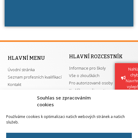
HLAVNÍ ROZCESTNÍK
HLAVNÍ MENU
Informace pro školy
Nahlá
Úvodní stránka
chy
Vše o zkouškách
Seznam profesních kvalifikací
Navrh
Pro autorizované osoby
Kontakt
vylep
Kvalifikace a živnosti
Souhlas se zpracováním
cookies
DŮLEŽITÉ ODKAZY
Používáme cookies k optimalizaci našich webových stránek a našich
služeb.
GDPR
Převodník ÚPK a živností
Národní pedagogický institut ČR
Přehled PK pro splnění MZK