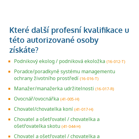
Podnikový ekolog / podniková ekoložka
(16-012-T)
Poradce/poradkyně systému managementu
ochrany životního prostředí
(16-016-T)
Manažer/manažerka udržitelnosti
(16-017-R)
Ovocnář/ovocnářka
(41-005-H)
Chovatel/chovatelka koní
(41-017-H)
Chovatel a ošetřovatel / chovatelka a
ošetřovatelka skotu
(41-044-H)
Chovatel a ošetřovatel / chovatelka a