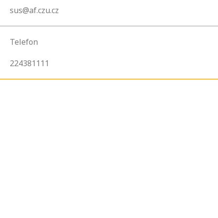
sus@af.czu.cz
Telefon
224381111