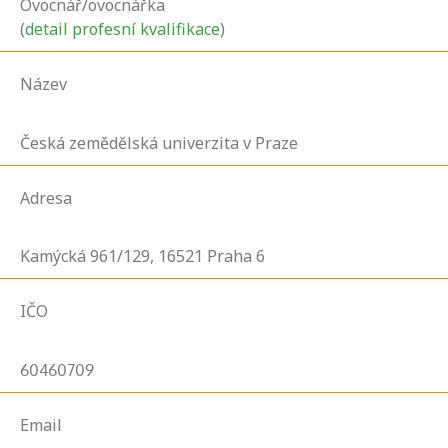
Ovocnář/ovocnářka
(
detail profesní kvalifikace
)
Název
Česká zemědělská univerzita v Praze
Adresa
Kamýcká
961/129,
16521
Praha 6
IČO
60460709
Email