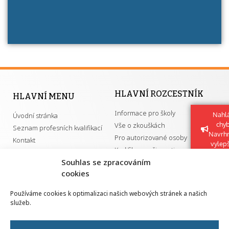
HLAVNÍ ROZCESTNÍK
HLAVNÍ MENU
Informace pro školy
Nahlá
Úvodní stránka
chy
Vše o zkouškách
Seznam profesních kvalifikací
Navrh
Pro autorizované osoby
Kontakt
vylep
Kvalifikace a živnosti
Souhlas se zpracováním
cookies
DŮLEŽITÉ ODKAZY
Používáme cookies k optimalizaci našich webových stránek a našich
služeb.
GDPR
Převodník ÚPK a živností
Národní pedagogický institut ČR
Přehled PK pro splnění MZK