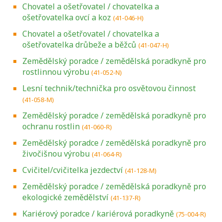
Chovatel a ošetřovatel / chovatelka a
ošetřovatelka ovcí a koz
(41-046-H)
Chovatel a ošetřovatel / chovatelka a
ošetřovatelka drůbeže a běžců
(41-047-H)
Zemědělský poradce / zemědělská poradkyně pro
rostlinnou výrobu
(41-052-N)
Lesní technik/technička pro osvětovou činnost
(41-058-M)
Zemědělský poradce / zemědělská poradkyně pro
ochranu rostlin
(41-060-R)
Zemědělský poradce / zemědělská poradkyně pro
živočišnou výrobu
(41-064-R)
Cvičitel/cvičitelka jezdectví
(41-128-M)
Zemědělský poradce / zemědělská poradkyně pro
ekologické zemědělství
(41-137-R)
Kariérový poradce / kariérová poradkyně
(75-004-R)
Projděte si seznam profesních kvalifikací.