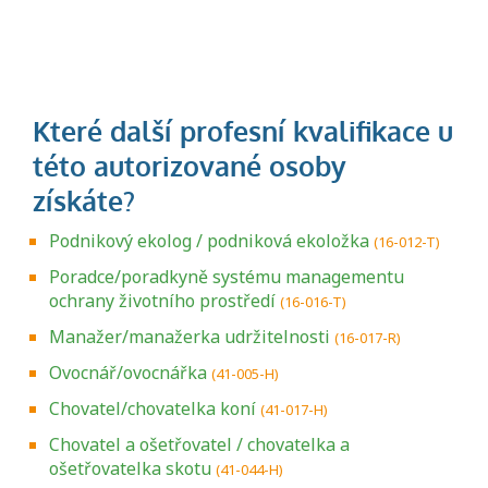
Podnikový ekolog / podniková ekoložka
(16-012-T)
Poradce/poradkyně systému managementu
ochrany životního prostředí
(16-016-T)
Manažer/manažerka udržitelnosti
(16-017-R)
Ovocnář/ovocnářka
(41-005-H)
Chovatel/chovatelka koní
(41-017-H)
Chovatel a ošetřovatel / chovatelka a
ošetřovatelka skotu
(41-044-H)