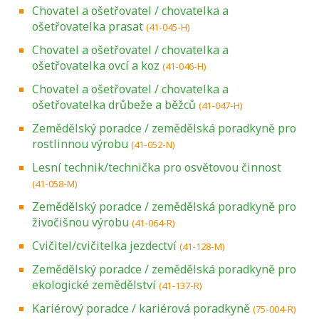
Chovatel a ošetřovatel / chovatelka a
ošetřovatelka prasat
(41-045-H)
Chovatel a ošetřovatel / chovatelka a
ošetřovatelka ovcí a koz
(41-046-H)
Chovatel a ošetřovatel / chovatelka a
ošetřovatelka drůbeže a běžců
(41-047-H)
Zemědělský poradce / zemědělská poradkyně pro
rostlinnou výrobu
(41-052-N)
Lesní technik/technička pro osvětovou činnost
(41-058-M)
Zemědělský poradce / zemědělská poradkyně pro
živočišnou výrobu
(41-064-R)
Cvičitel/cvičitelka jezdectví
(41-128-M)
Zemědělský poradce / zemědělská poradkyně pro
ekologické zemědělství
(41-137-R)
Kariérový poradce / kariérová poradkyně
(75-004-R)
Projděte si seznam profesních kvalifikací.