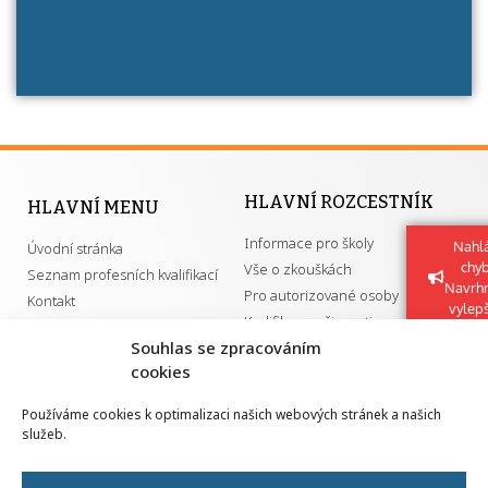
HLAVNÍ ROZCESTNÍK
HLAVNÍ MENU
Informace pro školy
Nahlá
Úvodní stránka
chy
Vše o zkouškách
Seznam profesních kvalifikací
Navrh
Pro autorizované osoby
Kontakt
vylep
Kvalifikace a živnosti
Souhlas se zpracováním
cookies
DŮLEŽITÉ ODKAZY
Používáme cookies k optimalizaci našich webových stránek a našich
služeb.
GDPR
Převodník ÚPK a živností
Národní pedagogický institut ČR
Přehled PK pro splnění MZK