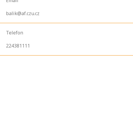
Email
balik@af.czu.cz
Telefon
224381111