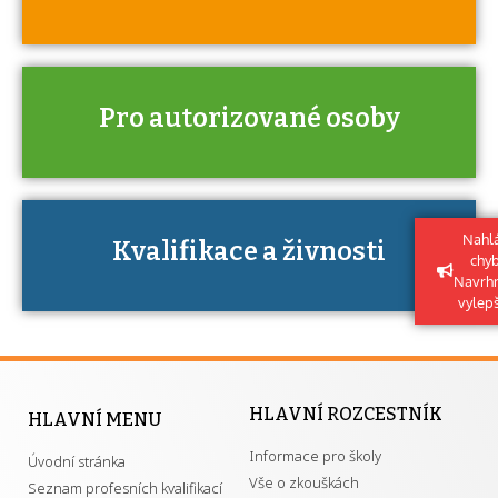
Pro autorizované osoby
Kdo je to autorizovaná osoba a jaké
výhody má získání autorizace?
Nahlá
Kvalifikace a živnosti
U řady živností je podmínkou k jejímu
chy
získání určitá kvalifikace.
Navrh
vylep
HLAVNÍ ROZCESTNÍK
HLAVNÍ MENU
Informace pro školy
Úvodní stránka
Vše o zkouškách
Seznam profesních kvalifikací