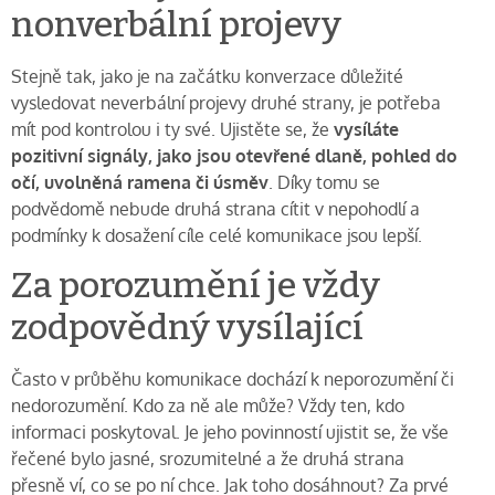
nonverbální projevy
Stejně tak, jako je na začátku konverzace důležité
vysledovat neverbální projevy druhé strany, je potřeba
mít pod kontrolou i ty své. Ujistěte se, že
vysíláte
pozitivní signály, jako jsou otevřené dlaně, pohled do
očí, uvolněná ramena či úsměv
. Díky tomu se
podvědomě nebude druhá strana cítit v nepohodlí a
podmínky k dosažení cíle celé komunikace jsou lepší.
Za porozumění je vždy
zodpovědný vysílající
Často v průběhu komunikace dochází k neporozumění či
nedorozumění. Kdo za ně ale může? Vždy ten, kdo
informaci poskytoval. Je jeho povinností ujistit se, že vše
řečené bylo jasné, srozumitelné a že druhá strana
přesně ví, co se po ní chce. Jak toho dosáhnout? Za prvé