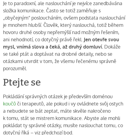
Je to paradoxní, ale naslouchání je nejvíce zanedbávána
složka komunikace. Často se totiž zaměňuje s
„obyčejným“ posloucháním, ovšem podstata naslouchání
je mnohem hlubší. Člověk, který naslouchá, totiž během
hovoru druhé osoby nepřemýšlí nad možným řešením,
ani nehodnotí, co dotyčný právě řekl.
Jen otevře svou
mysl, vnímá slova a čeká, až druhý domluví.
Dokáže
se také ptát a doptávat na drobné detaily, nebo se
otázkami utvrdit v tom, že všemu řečenému správně
porozuměl.
Ptejte se
Pokládání správných otázek je především doménou
koučů
či terapeutů, ale pokud i vy ovládnete svůj ostych
a nebudete se bát zeptat, máte skvěle nakročeno
k tomu, stát se mistrem komunikace. Abyste ale mohli
pokládat ty správné otázky, musíte naslouchat tomu, co
dotyčný říká – viz předchozí bod.