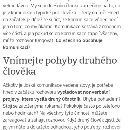
velmi dávno. My se v dnešním článku zaměříme na to, co
je v komunikaci typické pro člověka – tedy na řeč. Hned
na začátek je důležité si říct, že komunikace vůbec není
jen o tom, co my říkáme. Komunikace sestává z mnohem
více částí, a jen pokud se do komunikace zapojí všechny,
může rozhovor fungovat.
Co všechno obsahuje
komunikaci?
Vnímejte pohyby druhého
člověka
Ačkoliv je lidská komunikace vedena slovy, je potřeba
hned v začátku rozhovoru
vysledovat nonverbální
projevy, které vysílá druhý účastník.
Uhýbá pohledem?
Stojí se založenýma rukama? Pokukuje často po telefonu
nebo hodinkách? Na všechny tyto činnosti můžete
zareagovat a zahájit rozhovor. Když druhý člověk zjistí, že
jej vnímáte a dokážete odhadnout jeho potřeby, rozhovor