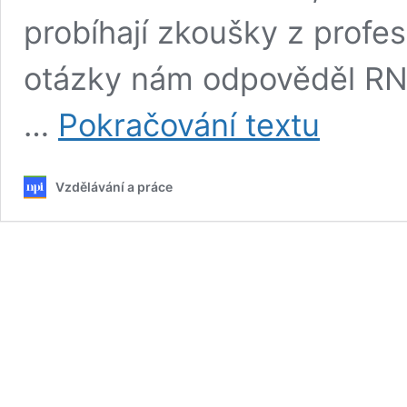
probíhají zkoušky z profesn
otázky nám odpověděl RND
Rozhovor:
…
Pokračování textu
Vzdělávat
se
můžete
Vzdělávání a práce
i
v
dospělosti.
Jak
se
stát
floristou
nebo
truhlářem?