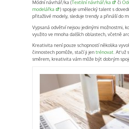
Módní návrhář/ka (
Textilní návrhář/ka
či
Odě
modelářka
) spojuje umělecký talent s doved
přitažlivé modely, sleduje trendy a přináší do
Vypsaná odvětví nejsou jedinými možnostmi, kde
využito ve mnoha dalších oblastech, včetně arch
Kreativita není pouze schopností několika vyvol
činnostech pomůže, stačí ji jen
trénovat
. Ať už
směrem, kreativita vám může být dobrým spoj