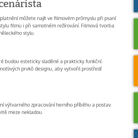
cenárista
Uplatnění můžete najít ve filmovém průmyslu při psaní
stylu filmu i při samotném režírování. Filmová tvorba
měleckého stylu.
eré budou esteticky sladěné a prakticky funkční.
notlivých prvků designu, aby vytvořil prostředí
ání výtvarného zpracování herního příběhu a postav.
ivitě meze nekladou.