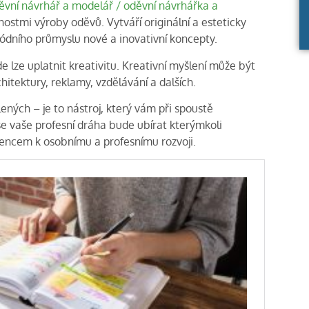
vní návrhář a modelář / oděvní návrhářka a
nostmi výroby oděvů. Vytváří originální a esteticky
 módního průmyslu nové a inovativní koncepty.
 lze uplatnit kreativitu. Kreativní myšlení může být
itektury, reklamy, vzdělávání a dalších.
ených – je to nástroj, který vám při spoustě
 se vaše profesní dráha bude ubírat kterýmkoli
encem k osobnímu a profesnímu rozvoji.