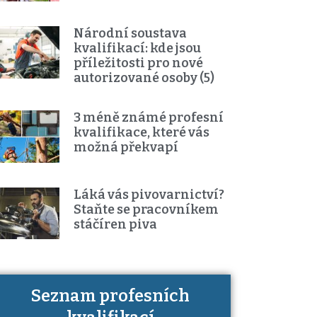
Národní soustava
kvalifikací: kde jsou
příležitosti pro nové
autorizované osoby (5)
3 méně známé profesní
kvalifikace, které vás
možná překvapí
Láká vás pivovarnictví?
Staňte se pracovníkem
stáčíren piva
Seznam profesních
Víte, jaké dovednosti musíte pro
danou kvalifikaci prokázat?