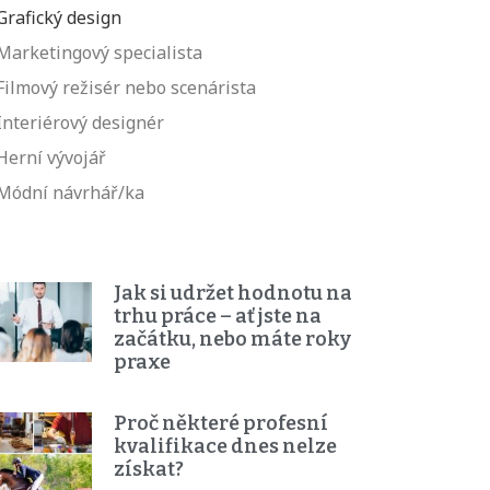
Grafický design
Marketingový specialista
Filmový režisér nebo scenárista
Interiérový designér
Herní vývojář
Módní návrhář/ka
Jak si udržet hodnotu na
trhu práce – ať jste na
začátku, nebo máte roky
praxe
Proč některé profesní
kvalifikace dnes nelze
získat?