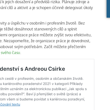
í k jejich dosažení a předvídá rizika. Plánuje zdroje a
ování cílů a aktivit a je schopen účinně delegovat úkoly
vity a úspěchu v osobním i profesním životě. Bez
u je těžké dosáhnout stanovených cílů a splnit
giemi organizace práce můžete zvýšit svou efektivitu,
je. Nezapomeňte, že organizace práce je dovednost,
ůsobovat svým potřebám. Začít můžete přečtením
 svého času
.