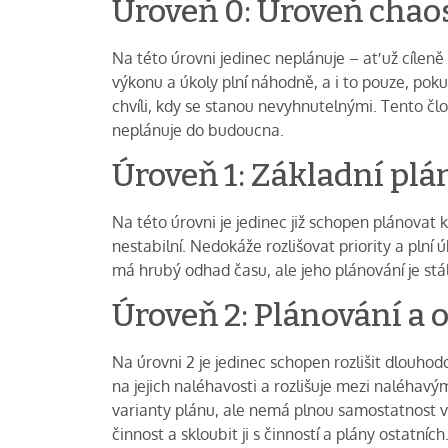
Úroveň 0: Úroveň chao
Na této úrovni jedinec neplánuje – ať už cílen
výkonu a úkoly plní náhodně, a i to pouze, poku
chvíli, kdy se stanou nevyhnutelnými. Tento člo
neplánuje do budoucna.
Úroveň 1: Základní plán
Na této úrovni je jedinec již schopen plánovat k
nestabilní. Nedokáže rozlišovat priority a plní 
má hrubý odhad času, ale jeho plánování je st
Úroveň 2: Plánování a 
Na úrovni 2 je jedinec schopen rozlišit dlouhodo
na jejich naléhavosti a rozlišuje mezi naléhavý
varianty plánu, ale nemá plnou samostatnost v
činnost a skloubit ji s činností a plány ostatních