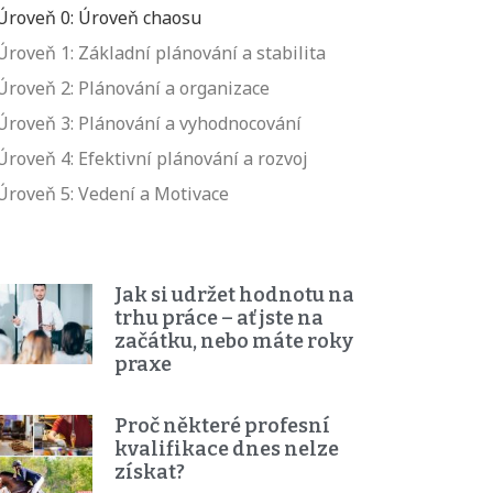
Úroveň 0: Úroveň chaosu
Úroveň 1: Základní plánování a stabilita
Úroveň 2: Plánování a organizace
Úroveň 3: Plánování a vyhodnocování
Úroveň 4: Efektivní plánování a rozvoj
Úroveň 5: Vedení a Motivace
Jak si udržet hodnotu na
trhu práce – ať jste na
začátku, nebo máte roky
praxe
Proč některé profesní
kvalifikace dnes nelze
získat?