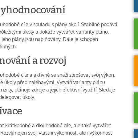
 vyhodnocování
ouhodobé cíle v souladu s plány okolí. Stabilně podává
ůležitými úkoly a dokáže vytvářet varianty plánu.
 jeho plány jsou naplňovány. Dále je schopen
druhých.
nování a rozvoj
uhodobé cíle a aktivně se snaží zlepšovat svůj výkon.
té úkoly před naléhavými. Vytváří varianty plánu
iziky, plánuje zdroje a jejich efektivní využití. Sleduje
delegovat úkoly.
ivace
at krátkodobé a dlouhodobé cíle, ale také vytvářet
Rozvíjí nejen svoji vlastní výkonnost, ale i výkonnost