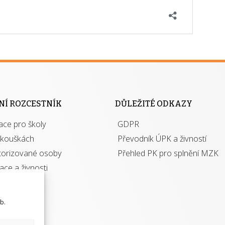
NÍ ROZCESTNÍK
DŮLEŽITÉ ODKAZY
ace pro školy
GDPR
zkouškách
Převodník ÚPK a živností
torizované osoby
Přehled PK pro splnění MZK
kace a živnosti
b.