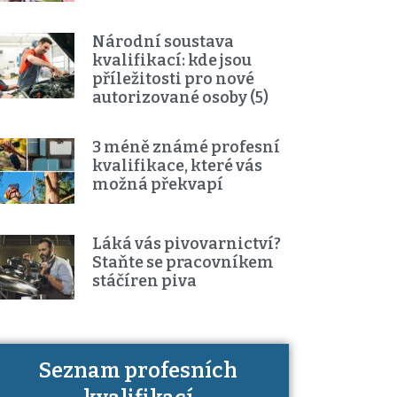
Národní soustava
kvalifikací: kde jsou
příležitosti pro nové
autorizované osoby (5)
3 méně známé profesní
kvalifikace, které vás
možná překvapí
Láká vás pivovarnictví?
Staňte se pracovníkem
stáčíren piva
Seznam profesních
Víte, jaké dovednosti musíte pro
danou kvalifikaci prokázat?