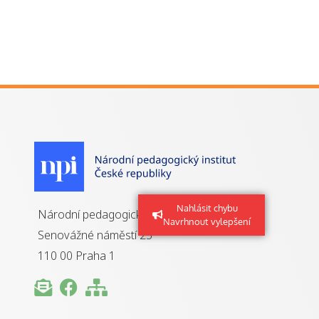
Nahlásit chybu
Národní pedagogický institut ČR
Navrhnout vylepšení
Senovážné náměstí 25
110 00 Praha 1