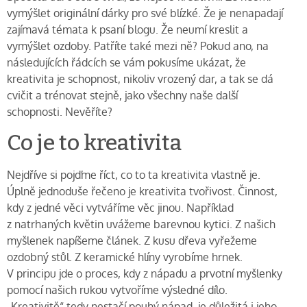
vymýšlet originální dárky pro své blízké. Že je nenapadají
zajímavá témata k psaní blogu. Že neumí kreslit a
vymýšlet ozdoby. Patříte také mezi ně? Pokud ano, na
následujících řádcích se vám pokusíme ukázat, že
kreativita je schopnost, nikoliv vrozený dar, a tak se dá
cvičit a trénovat stejně, jako všechny naše další
schopnosti. Nevěříte?
Co je to kreativita
Nejdříve si pojďme říct, co to ta kreativita vlastně je.
Úplně jednoduše řečeno je kreativita tvořivost. Činnost,
kdy z jedné věci vytváříme věc jinou. Například
z natrhaných květin uvážeme barevnou kytici. Z našich
myšlenek napíšeme článek. Z kusu dřeva vyřežeme
ozdobný stůl. Z keramické hlíny vyrobíme hrnek.
V principu jde o proces, kdy z nápadu a prvotní myšlenky
pomocí našich rukou vytvoříme výsledné dílo.
„Kreativitě“ tedy nestačí pouhý nápad, je důležitá i jeho