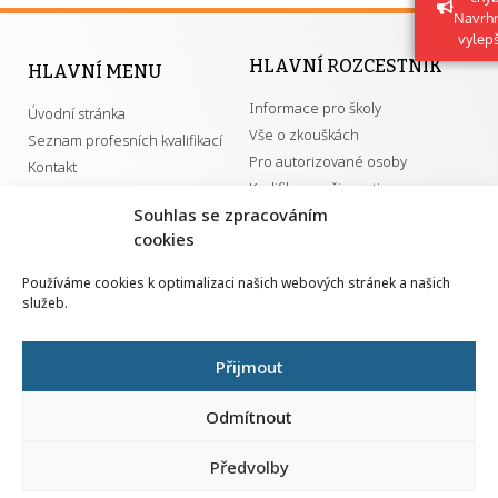
Navrh
vylep
HLAVNÍ ROZCESTNÍK
HLAVNÍ MENU
Informace pro školy
Úvodní stránka
Vše o zkouškách
Seznam profesních kvalifikací
Pro autorizované osoby
Kontakt
Kvalifikace a živnosti
Souhlas se zpracováním
cookies
DŮLEŽITÉ ODKAZY
Používáme cookies k optimalizaci našich webových stránek a našich
služeb.
GDPR
Převodník ÚPK a živností
Národní pedagogický institut ČR
Přehled PK pro splnění MZK
Přijmout
Senovážné náměstí 25
110 00 Praha 1
Odmítnout
Předvolby