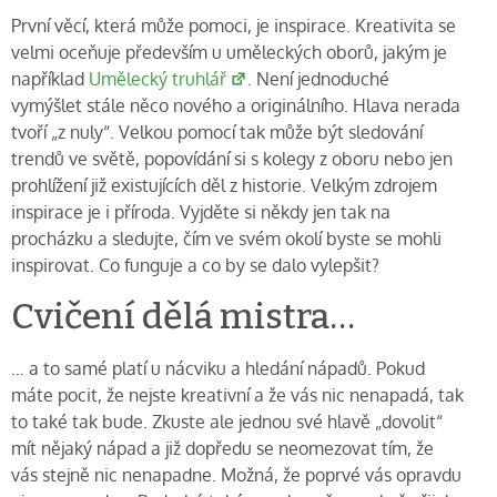
První věcí, která může pomoci, je inspirace. Kreativita se
velmi oceňuje především u uměleckých oborů, jakým je
například
Umělecký truhlář
. Není jednoduché
vymýšlet stále něco nového a originálního. Hlava nerada
tvoří „z nuly“. Velkou pomocí tak může být sledování
trendů ve světě, popovídání si s kolegy z oboru nebo jen
prohlížení již existujících děl z historie. Velkým zdrojem
inspirace je i příroda. Vyjděte si někdy jen tak na
procházku a sledujte, čím ve svém okolí byste se mohli
inspirovat. Co funguje a co by se dalo vylepšit?
Cvičení dělá mistra…
… a to samé platí u nácviku a hledání nápadů. Pokud
máte pocit, že nejste kreativní a že vás nic nenapadá, tak
to také tak bude. Zkuste ale jednou své hlavě „dovolit“
mít nějaký nápad a již dopředu se neomezovat tím, že
vás stejně nic nenapadne. Možná, že poprvé vás opravdu