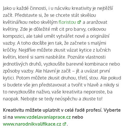
Jako u každé činnosti, i u nácviku kreativity je nejtěžší
začít. Představte si, že se chcete stát skvělou
květinářkou nebo skvělým
floristou
a aranžovat
květiny. Zde je důležité mít cit pro barvy, celkovou
kompozici, ale také umět vytvářet nové a originální
vazby. A toho docílíte jen tak, že začnete s malými
krůčky. Nejdříve můžete zkusit vázat kytice z lučních
květin, které si sami nasbíráte. Poznáte vlastnosti
jednotlivých druhů, vyzkoušíte barevné kombinace nebo
způsoby vazby. Ale hlavní je začít – jít a uvázat první
kytici. Potom můžete zkusit druhou, třetí, stou. Ale pokud
si budete vše jen představovat a tvořit v hlavě a nikdy si
to nevyzkoušíte naživo, vaše kreativita neporoste, ba
naopak. Nebojte se tedy neúspěchu a zkuste to!
Kreativitu můžete uplatnit v celé řadě profesí. Vyberte
si na
www.vzdelavaniaprace.cz
nebo
www.narodnikvalifikace.cz
.