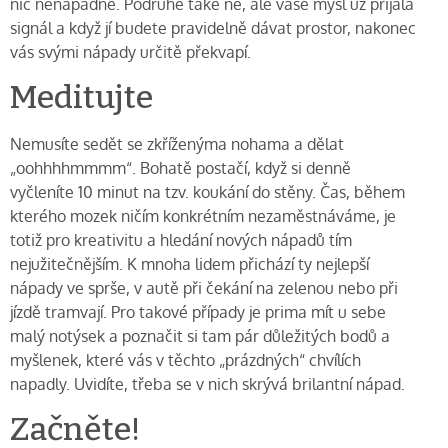
nic nenapadne. Podruhé také ne, ale vaše mysl už přijala
signál a když jí budete pravidelně dávat prostor, nakonec
vás svými nápady určitě překvapí.
Meditujte
Nemusíte sedět se zkříženýma nohama a dělat
„oohhhhmmmm“. Bohatě postačí, když si denně
vyčleníte 10 minut na tzv. koukání do stěny. Čas, během
kterého mozek ničím konkrétním nezaměstnáváme, je
totiž pro kreativitu a hledání nových nápadů tím
nejužitečnějším. K mnoha lidem přichází ty nejlepší
nápady ve sprše, v autě při čekání na zelenou nebo při
jízdě tramvají. Pro takové případy je prima mít u sebe
malý notýsek a poznačit si tam pár důležitých bodů a
myšlenek, které vás v těchto „prázdných“ chvílích
napadly. Uvidíte, třeba se v nich skrývá brilantní nápad.
Začněte!