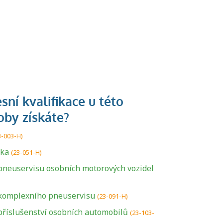
3-003-H)
řka
(23-051-H)
neuservisu osobních motorových vozidel
komplexního pneuservisu
(23-091-H)
říslušenství osobních automobilů
(23-103-