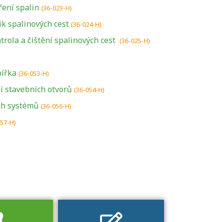
ení spalin
(36-023-H)
ik spalinových cest
(36-024-H)
rola a čištění spalinových cest
(36-025-H)
pířka
(36-053-H)
 stavebních otvorů
U řady živností je
(36-054-H)
podmínkou k
ch systémů
(36-056-H)
jejímu získání
057-H)
určitá kvalifikace.
Pro které toto
platí a kde si
znalosti a
dovednosti
nechat ověřit?