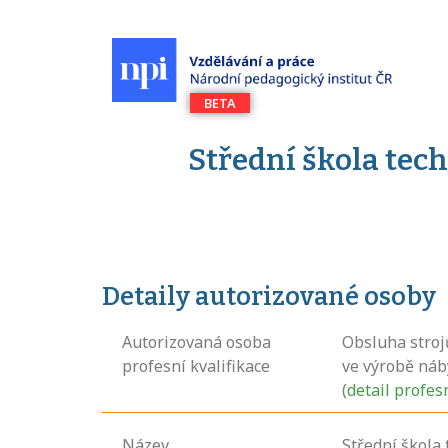
Střední škola tec
Detaily autorizované osoby
Autorizovaná osoba
Obsluha stroj
profesní kvalifikace
ve výrobě náb
(
detail profes
Název
Střední škola