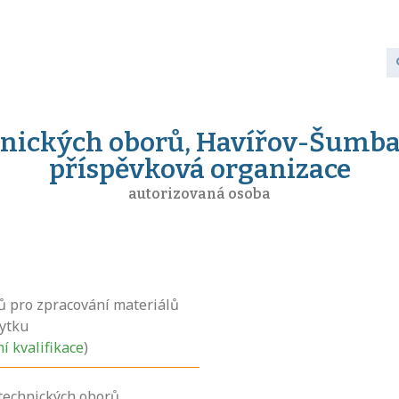
hnických oborů, Havířov-Šumbar
příspěvková organizace
autorizovaná osoba
ů pro zpracování materiálů
ytku
ní kvalifikace
)
 technických oborů,