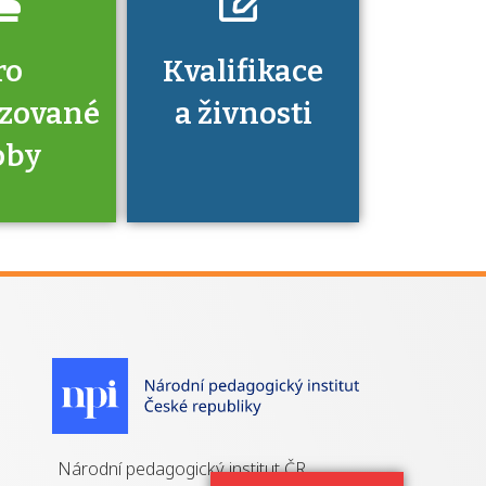
ro
Kvalifikace
izované
a živnosti
oby
je to
zovaná
a jaké
á získání
izace?
Národní pedagogický institut ČR