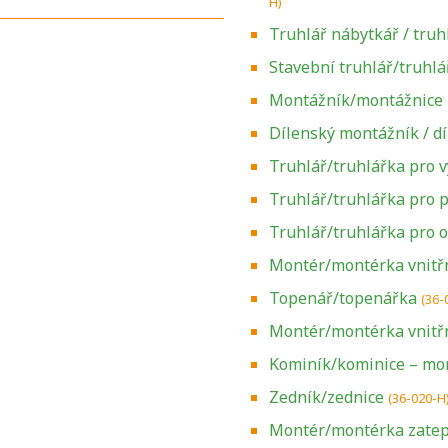
H)
Truhlář nábytkář / tru
Stavební truhlář/truhlá
Montážník/montážnice
Dílenský montážník / d
Truhlář/truhlářka pro v
Truhlář/truhlářka pro 
Truhlář/truhlářka pro o
Montér/montérka vnitřn
Topenář/topenářka
(36-
Montér/montérka vnitřn
Kominík/kominice – mo
Zedník/zednice
(36-020-H
Montér/montérka zatep