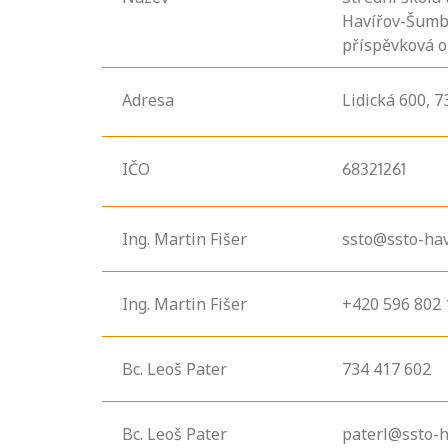
Havířov-Šumba
příspěvková o
Adresa
Lidická
600,
7
IČO
68321261
Ing. Martin Fišer
ssto@ssto-hav
Ing. Martin Fišer
+420 596 802 
Bc. Leoš Pater
734 417 602
Bc. Leoš Pater
paterl@ssto-h