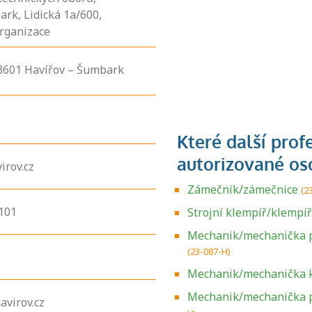
rk, Lidická 1a/600,
rganizace
3601
Havířov – Šumbark
irov.cz
Zámečník/zámečnice
(2
101
Strojní klempíř/klempí
Mechanik/mechanička p
(23-087-H)
Mechanik/mechanička 
Mechanik/mechanička p
avirov.cz