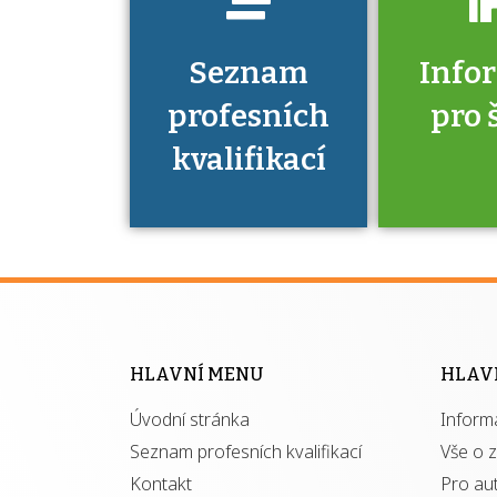
Seznam
Info
profesních
pro 
kvalifikací
Víte, že 
máte v
Národní 
kvalifik
HLAVNÍ MENU
HLAV
výhod
Úvodní stránka
Inform
získ
autor
Seznam profesních kvalifikací
Vše o 
Kontakt
Pro au