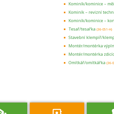
Kominík/kominice – měř
Kominík – revizní techn
Kominík/kominice – kont
Tesař/tesařka
(36-051-H)
Stavební klempíř/klem
Montér/montérka výplní
Montér/montérka zdicí
Zjistěte, jak se
přihlásit ke
Omítkář/omítkářka
(36-
zkoušce a kde
získáte informace
o tom, kdo vás
vyzkouší.