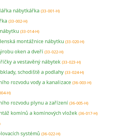
hlářka nábytkářka
(33-001-H)
řka
(33-002-H)
 nábytku
(33-014-H)
ílenská montážnice nábytku
(33-020-H)
ýrobu oken a dveří
(33-022-H)
příčky a vestavěný nábytek
(33-023-H)
bklady, schodiště a podlahy
(33-024-H)
ího rozvodu vody a kanalizace
(36-003-H)
004-H)
ího rozvodu plynu a zařízení
(36-005-H)
ntáž komínů a komínových vložek
(36-017-H)
)
lovacích systémů
(36-022-H)