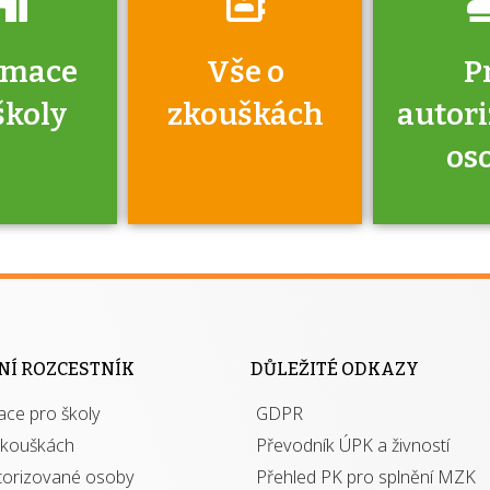
rmace
Vše o
P
školy
zkouškách
autor
os
jako škola
 rámci
Kdo 
soustavy
autori
ací jisté
osoba 
NÍ ROZCESTNÍK
DŮLEŽITÉ ODKAZY
y při
výhody m
ace pro školy
ávání
GDPR
autor
izací?
zkouškách
Převodník ÚPK a živností
torizované osoby
Přehled PK pro splnění MZK