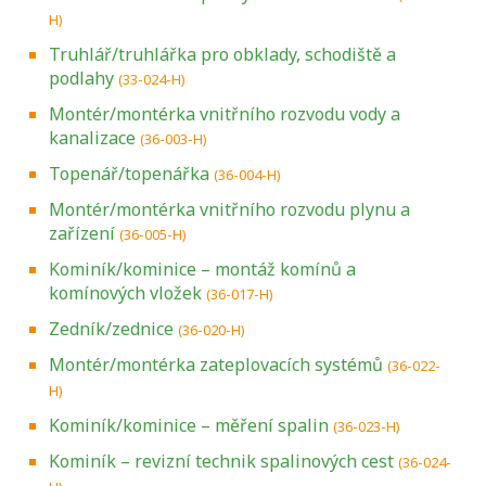
H)
Truhlář/truhlářka pro obklady, schodiště a
podlahy
(33-024-H)
Montér/montérka vnitřního rozvodu vody a
kanalizace
(36-003-H)
Topenář/topenářka
(36-004-H)
Montér/montérka vnitřního rozvodu plynu a
zařízení
(36-005-H)
Kominík/kominice – montáž komínů a
komínových vložek
(36-017-H)
Zedník/zednice
(36-020-H)
Montér/montérka zateplovacích systémů
(36-022-
H)
Kominík/kominice – měření spalin
(36-023-H)
Kominík – revizní technik spalinových cest
(36-024-