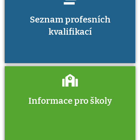
Seznam profesních
kvalifikací
Informace pro školy
Zjistěte, jak se přihlásit ke zkoušce a kde
získáte informace o tom, kdo vás vyzkouší.