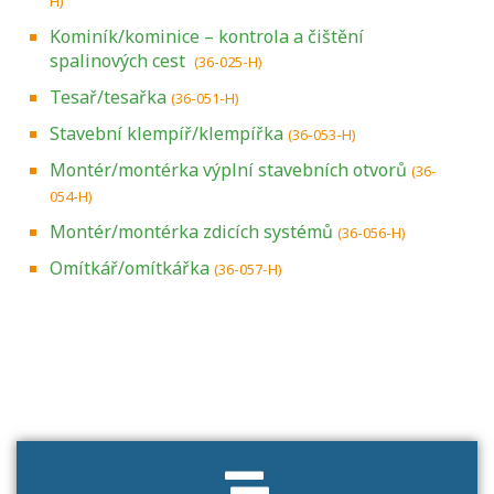
H)
Kominík/kominice – kontrola a čištění
spalinových cest
(36-025-H)
Tesař/tesařka
(36-051-H)
Stavební klempíř/klempířka
(36-053-H)
Montér/montérka výplní stavebních otvorů
(36-
054-H)
Montér/montérka zdicích systémů
(36-056-H)
Omítkář/omítkářka
(36-057-H)
Projděte si seznam profesních kvalifikací.
Víte, jaké dovednosti musíte pro danou
kvalifikaci prokázat?