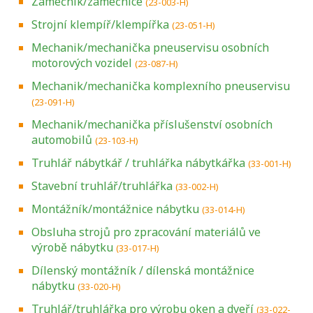
Zámečník/zámečnice
(23-003-H)
Strojní klempíř/klempířka
(23-051-H)
Mechanik/mechanička pneuservisu osobních
motorových vozidel
(23-087-H)
Mechanik/mechanička komplexního pneuservisu
(23-091-H)
Mechanik/mechanička příslušenství osobních
automobilů
(23-103-H)
Truhlář nábytkář / truhlářka nábytkářka
(33-001-H)
Stavební truhlář/truhlářka
(33-002-H)
Montážník/montážnice nábytku
(33-014-H)
Obsluha strojů pro zpracování materiálů ve
výrobě nábytku
(33-017-H)
Dílenský montážník / dílenská montážnice
nábytku
(33-020-H)
Truhlář/truhlářka pro výrobu oken a dveří
(33-022-