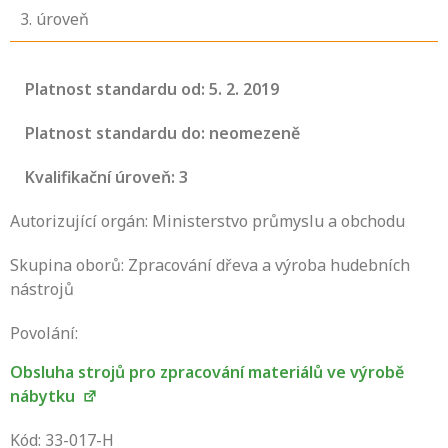
3
. úroveň
Platnost standardu od: 5. 2. 2019
Platnost standardu do: neomezeně
Kvalifikační úroveň: 3
Autorizující orgán: Ministerstvo průmyslu a obchodu
Skupina oborů: Zpracování dřeva a výroba hudebních
nástrojů
Povolání:
Obsluha strojů pro zpracování materiálů ve výrobě
nábytku
Projděte si seznam profesních kvalifikací.
Víte, jaké dovednosti musíte pro danou
Kód: 33-017-H