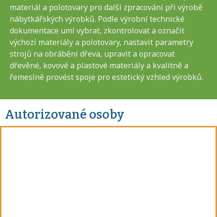
materiál a polotovary pro další zpracování při výrobě
nábytkářských výrobků. Podle výrobní technické
dokumentace umí vybrat, zkontrolovat a označit
výchozí materiály a polotovary, nastavit parametry
strojů na obrábění dřeva, upravit a opracovat
dřevěné, kovové a plastové materiály a kvalitně a
řemeslně provést spoje pro estetický vzhled výrobků.
Autorizované osoby