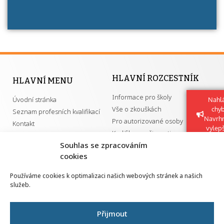
HLAVNÍ ROZCESTNÍK
HLAVNÍ MENU
Informace pro školy
Úvodní stránka
Nahlá
Vše o zkouškách
chy
Seznam profesních kvalifikací
Navrh
Pro autorizované osoby
Kontakt
vylep
Kvalifikace a živnosti
Souhlas se zpracováním
cookies
DŮLEŽITÉ ODKAZY
Používáme cookies k optimalizaci našich webových stránek a našich
služeb.
GDPR
Převodník ÚPK a živností
Národní pedagogický institut ČR
Přehled PK pro splnění MZK
Přijmout
Senovážné náměstí 25