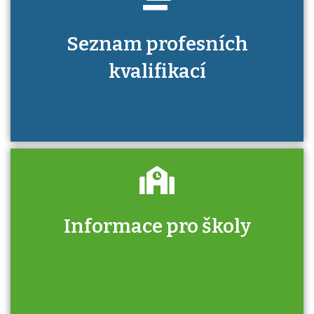
Seznam profesních
kvalifikací
Informace pro školy
Zjistěte, jak se přihlásit ke zkoušce a kde
získáte informace o tom, kdo vás vyzkouší.