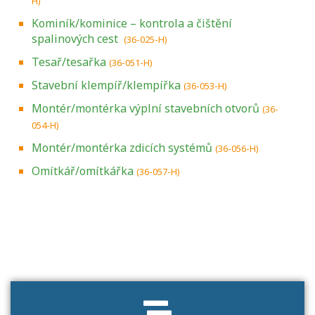
H)
Kominík/kominice – kontrola a čištění
spalinových cest
(36-025-H)
Tesař/tesařka
(36-051-H)
Stavební klempíř/klempířka
(36-053-H)
Montér/montérka výplní stavebních otvorů
(36-
054-H)
Montér/montérka zdicích systémů
(36-056-H)
Omítkář/omítkářka
(36-057-H)
Projděte si seznam profesních kvalifikací.
Víte, jaké dovednosti musíte pro danou
kvalifikaci prokázat?