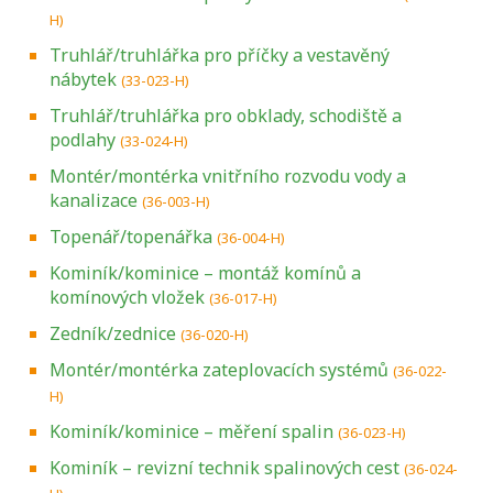
H)
Truhlář/truhlářka pro příčky a vestavěný
nábytek
(33-023-H)
Truhlář/truhlářka pro obklady, schodiště a
podlahy
(33-024-H)
Montér/montérka vnitřního rozvodu vody a
kanalizace
(36-003-H)
Topenář/topenářka
(36-004-H)
Kominík/kominice – montáž komínů a
komínových vložek
(36-017-H)
Zedník/zednice
(36-020-H)
Montér/montérka zateplovacích systémů
(36-022-
H)
Kominík/kominice – měření spalin
(36-023-H)
Kominík – revizní technik spalinových cest
(36-024-