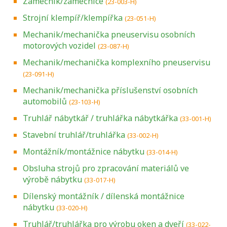
Zámečník/zámečnice
(23-003-H)
Strojní klempíř/klempířka
(23-051-H)
Mechanik/mechanička pneuservisu osobních
motorových vozidel
(23-087-H)
Mechanik/mechanička komplexního pneuservisu
(23-091-H)
Mechanik/mechanička příslušenství osobních
automobilů
(23-103-H)
Truhlář nábytkář / truhlářka nábytkářka
(33-001-H)
Stavební truhlář/truhlářka
(33-002-H)
Montážník/montážnice nábytku
(33-014-H)
Obsluha strojů pro zpracování materiálů ve
výrobě nábytku
(33-017-H)
Dílenský montážník / dílenská montážnice
nábytku
(33-020-H)
Truhlář/truhlářka pro výrobu oken a dveří
(33-022-