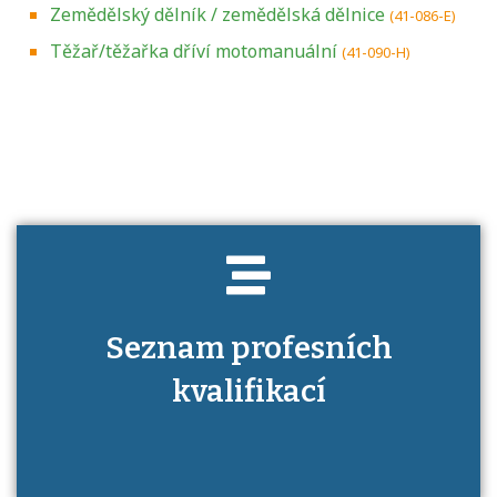
Zemědělský dělník / zemědělská dělnice
(41-086-E)
Těžař/těžařka dříví motomanuální
(41-090-H)
Projděte si seznam profesních kvalifikací.
Víte, jaké dovednosti musíte pro danou
kvalifikaci prokázat?
Seznam profesních
kvalifikací