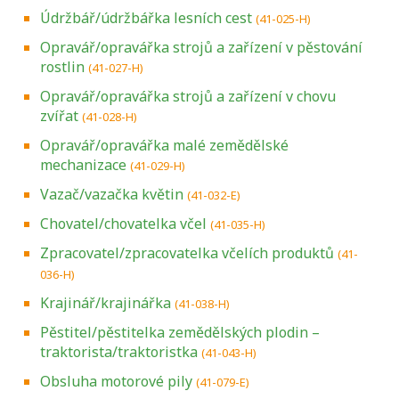
Údržbář/údržbářka lesních cest
(41-025-H)
Opravář/opravářka strojů a zařízení v pěstování
rostlin
(41-027-H)
Opravář/opravářka strojů a zařízení v chovu
zvířat
(41-028-H)
Opravář/opravářka malé zemědělské
mechanizace
(41-029-H)
Vazač/vazačka květin
(41-032-E)
Chovatel/chovatelka včel
(41-035-H)
Zpracovatel/zpracovatelka včelích produktů
(41-
036-H)
Krajinář/krajinářka
(41-038-H)
Pěstitel/pěstitelka zemědělských plodin –
traktorista/traktoristka
(41-043-H)
Obsluha motorové pily
(41-079-E)