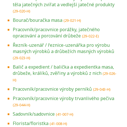
těla jatečných zvířat a vedlejší jatečné produkty
(29-020-H)
Bourač/bouračka masa
(29-021-H)
Pracovník/pracovnice porážky, jatečného
opracování a porcování drůbeže
(29-022-E)
Řezník-uzenář / řeznice-uzenářka pro výrobu
masných výrobků a drůbežích masných výrobků
(29-023-H)
Balič a expedient / balička a expedientka masa,
drůbeže, králíků, zvěřiny a výrobků z nich
(29-026-
H)
Pracovník/pracovnice výroby perníků
(29-043-H)
Pracovník/pracovnice výroby trvanlivého pečiva
(29-044-H)
Sadovník/sadovnice
(41-007-H)
Florista/floristka
(41-008-H)