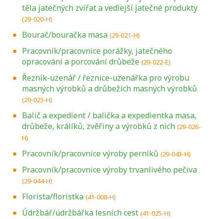
těla jatečných zvířat a vedlejší jatečné produkty
(29-020-H)
Bourač/bouračka masa
(29-021-H)
Pracovník/pracovnice porážky, jatečného
opracování a porcování drůbeže
(29-022-E)
Řezník-uzenář / řeznice-uzenářka pro výrobu
masných výrobků a drůbežích masných výrobků
(29-023-H)
Balič a expedient / balička a expedientka masa,
drůbeže, králíků, zvěřiny a výrobků z nich
(29-026-
H)
Pracovník/pracovnice výroby perníků
(29-043-H)
Pracovník/pracovnice výroby trvanlivého pečiva
(29-044-H)
Florista/floristka
(41-008-H)
Údržbář/údržbářka lesních cest
(41-025-H)