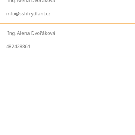
Ing. Alena Dvořáková
info@sshfrydlant.cz
Ing. Alena Dvořáková
482428861