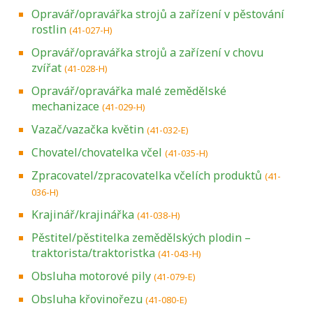
Opravář/opravářka strojů a zařízení v pěstování
rostlin
(41-027-H)
Opravář/opravářka strojů a zařízení v chovu
zvířat
(41-028-H)
Opravář/opravářka malé zemědělské
mechanizace
(41-029-H)
Vazač/vazačka květin
(41-032-E)
Chovatel/chovatelka včel
(41-035-H)
Zpracovatel/zpracovatelka včelích produktů
(41-
036-H)
Krajinář/krajinářka
(41-038-H)
Pěstitel/pěstitelka zemědělských plodin –
traktorista/traktoristka
(41-043-H)
Obsluha motorové pily
(41-079-E)
Obsluha křovinořezu
(41-080-E)