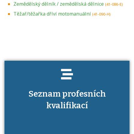
Zemědělský dělník / zemědělská dělnice
(41-086-E)
Těžař/těžařka dříví motomanuální
(41-090-H)
Projděte si seznam profesních kvalifikací.
Víte, jaké dovednosti musíte pro danou
kvalifikaci prokázat?
Seznam profesních
kvalifikací