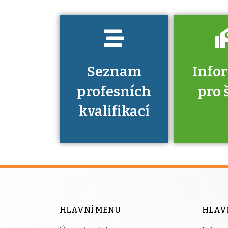
Seznam
Info
profesních
pro 
kvalifikací
Víte, že 
máte v
Národní 
kvalifik
HLAVNÍ MENU
HLAV
výhod