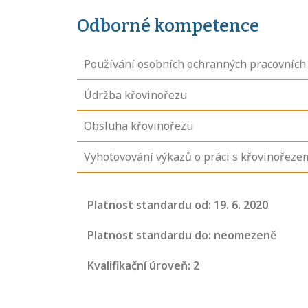
Odborné kompetence
Používání osobních ochranných pracovních 
Údržba křovinořezu
Obsluha křovinořezu
Vyhotovování výkazů o práci s křovinořeze
Projděte si
seznam
Platnost standardu od: 19. 6. 2020
profesních
kvalifikací. Víte,
Platnost standardu do: neomezeně
jaké dovednosti
Kvalifikační úroveň: 2
musíte pro danou
kvalifikaci
prokázat?