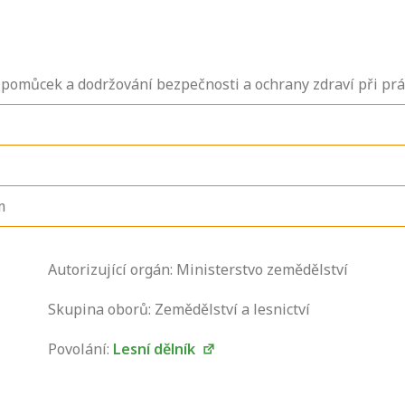
pomůcek a dodržování bezpečnosti a ochrany zdraví při prá
m
Zjistěte, jak se
Autorizující orgán: Ministerstvo zemědělství
přihlásit ke
zkoušce a kde
Skupina oborů: Zemědělství a lesnictví
získáte informace
Povolání:
Lesní dělník
o tom, kdo vás
vyzkouší.