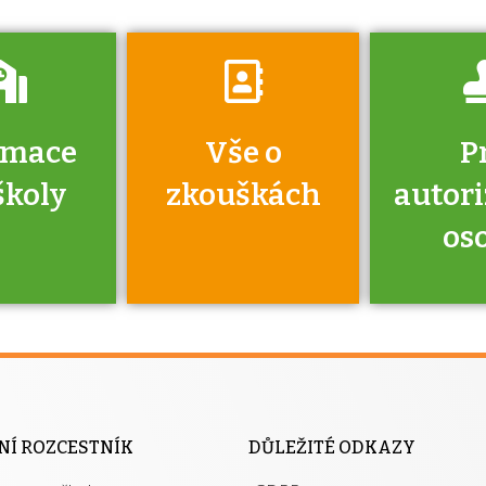
rmace
Vše o
P
školy
zkouškách
autor
os
jako škola
 rámci
Kdo 
soustavy
autori
ací jisté
osoba 
NÍ ROZCESTNÍK
DŮLEŽITÉ ODKAZY
y při
výhody m