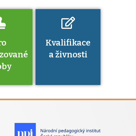
nechat ověřit?
ro
Kvalifikace
izované
a živnosti
oby
je to
zovaná
a jaké
á získání