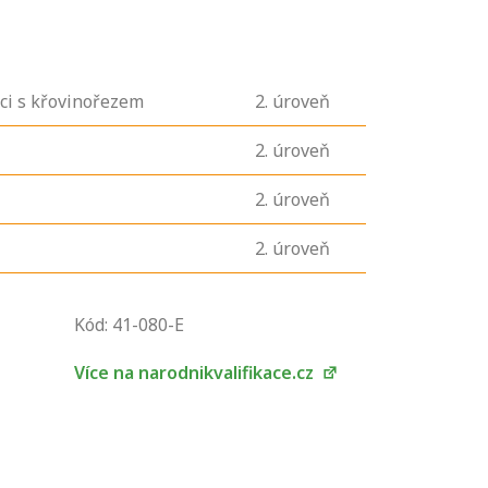
ci s křovinořezem
2
. úroveň
2
. úroveň
2
. úroveň
2
. úroveň
U řady živností je
podmínkou k
Kód: 41-080-E
jejímu získání
určitá kvalifikace.
Více na narodnikvalifikace.cz
Pro které toto
platí a kde si
znalosti a
dovednosti