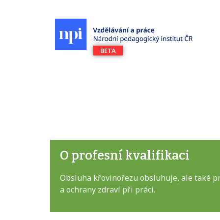
O profesní kvalifikaci
Obsluha křovinořezu obsluhuje, ale také p
a ochrany zdraví při práci.