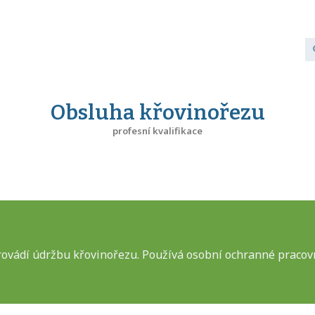
Obsluha křovinořezu
profesní kvalifikace
rovádí údržbu křovinořezu. Používá osobní ochranné praco