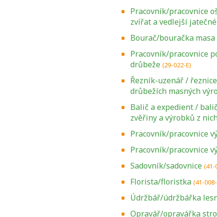
Pracovník/pracovnice oš
zvířat a vedlejší jatečn
Bourač/bouračka masa
Pracovník/pracovnice p
drůbeže
(29-022-E)
Řezník-uzenář / řeznic
drůbežích masných výr
Balič a expedient / bal
zvěřiny a výrobků z nic
Pracovník/pracovnice v
Pracovník/pracovnice vý
Sadovník/sadovnice
(41-
Florista/floristka
(41-008
Údržbář/údržbářka lesn
Opravář/opravářka stroj