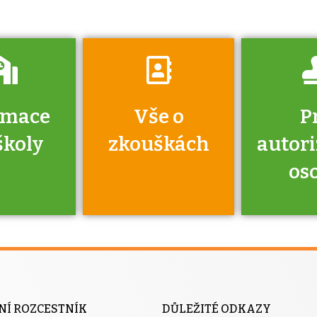
rmace
Vše o
P
školy
zkouškách
autor
os
jako škola
 rámci
Kdo 
soustavy
autori
ací jisté
osoba 
NÍ ROZCESTNÍK
DŮLEŽITÉ ODKAZY