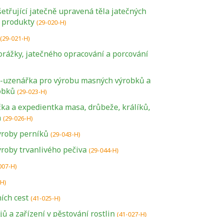
etřující jatečně upravená těla jatečných
é produkty
(29-020-H)
(29-021-H)
orážky, jatečného opracování a porcování
e-uzenářka pro výrobu masných výrobků a
obků
(29-023-H)
ička a expedientka masa, drůbeže, králíků,
h
(29-026-H)
ýroby perníků
(29-043-H)
roby trvanlivého pečiva
(29-044-H)
007-H)
-H)
ích cest
(41-025-H)
ů a zařízení v pěstování rostlin
(41-027-H)