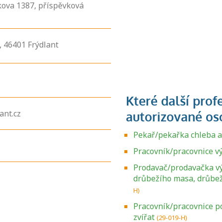
íkova 1387, příspěvková
,
46401
Frýdlant
ant.cz
Pekař/pekařka chleba a
Pracovník/pracovnice v
Prodavač/prodavačka v
drůbežího masa, drůbeží
H)
Pracovník/pracovnice p
zvířat
(29-019-H)