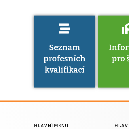
prokázat?
Seznam
Info
profesních
pro 
kvalifikací
Víte, že 
máte v
Národní 
kvalifik
HLAVNÍ MENU
HLAV