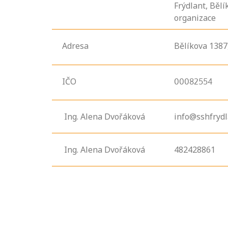
Frýdlant, Běl
organizace
Adresa
Bělíkova
1387
IČO
00082554
Ing. Alena Dvořáková
info@sshfrydl
Ing. Alena Dvořáková
482428861