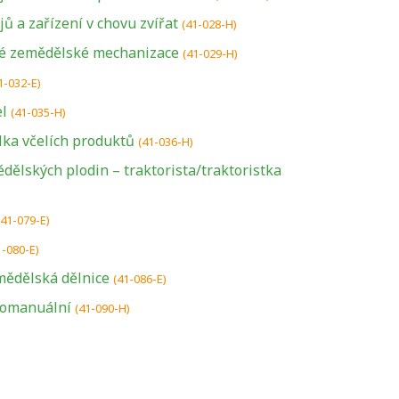
ů a zařízení v chovu zvířat
(41-028-H)
é zemědělské mechanizace
(41-029-H)
1-032-E)
el
(41-035-H)
lka včelích produktů
(41-036-H)
ědělských plodin – traktorista/traktoristka
(41-079-E)
U řady živností je
1-080-E)
podmínkou k
mědělská dělnice
(41-086-E)
jejímu získání
tomanuální
(41-090-H)
určitá kvalifikace.
Pro které toto
platí a kde si
znalosti a