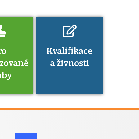
dovednosti
nechat ověřit?
ro
Kvalifikace
izované
a živnosti
oby
je to
zovaná
a jaké