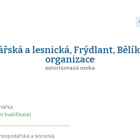
řská a lesnická, Frýdlant, Bělí
organizace
autorizovaná osoba
inářka
ní kvalifikace
)
 hospodářská a lesnická,