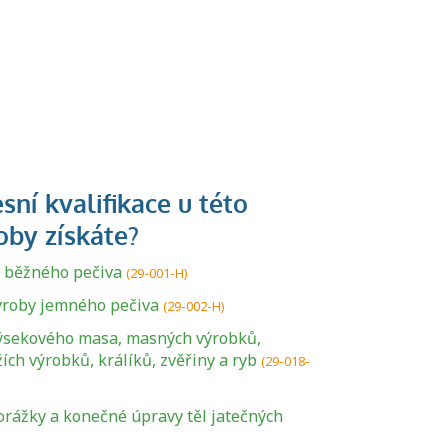
 běžného pečiva
(29-001-H)
ýroby jemného pečiva
(29-002-H)
ýsekového masa, masných výrobků,
ch výrobků, králíků, zvěřiny a ryb
(29-018-
orážky a konečné úpravy těl jatečných