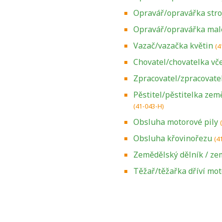
Opravář/opravářka stroj
Opravář/opravářka mal
Vazač/vazačka květin
(4
Chovatel/chovatelka vč
Zpracovatel/zpracovate
Pěstitel/pěstitelka zem
(41-043-H)
Obsluha motorové pily
Obsluha křovinořezu
(4
Zemědělský dělník / ze
Zjistěte, jak se
přihlásit ke
Těžař/těžařka dříví mo
zkoušce a kde
získáte informace
o tom, kdo vás
vyzkouší.