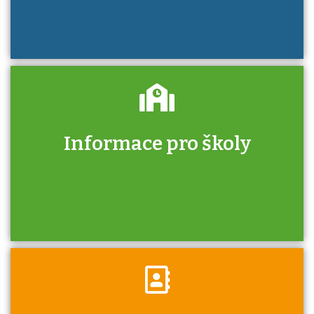
Informace pro školy
Zjistěte, jak se přihlásit ke zkoušce a kde
získáte informace o tom, kdo vás vyzkouší.
Víte, že jako škola máte v rámci Národní