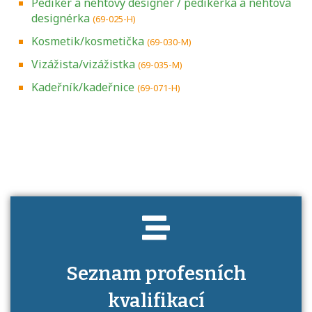
Pedikér a nehtový designér / pedikérka a nehtová
designérka
(69-025-H)
Kosmetik/kosmetička
(69-030-M)
Vizážista/vizážistka
(69-035-M)
Kadeřník/kadeřnice
(69-071-H)
Projděte si seznam profesních kvalifikací.
Víte, jaké dovednosti musíte pro danou
kvalifikaci prokázat?
Seznam profesních
kvalifikací