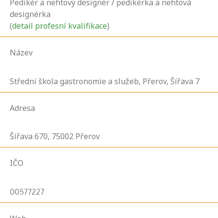
Pedikér a nehtový designér / pedikérka a nehtová
designérka
(
detail profesní kvalifikace
)
Název
Střední škola gastronomie a služeb, Přerov, Šířava 7
Adresa
Šířava
670,
75002
Přerov
IČO
00577227