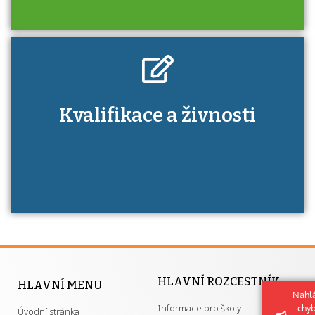
Kdo je to autorizovaná osoba a jaké výhody
Kvalifikace a živnosti
má získání autorizace?
HLAVNÍ ROZCESTNÍK
HLAVNÍ MENU
Nahlá
Informace pro školy
chy
Úvodní stránka