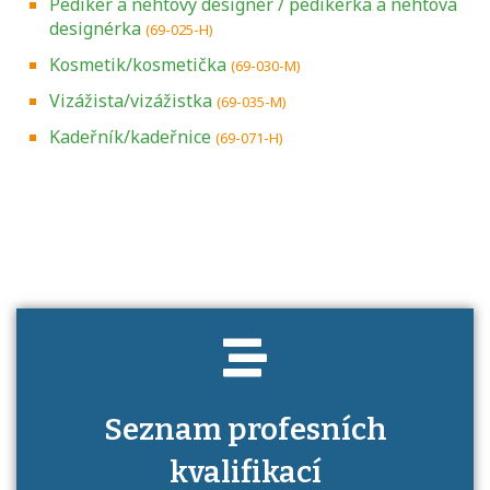
Pedikér a nehtový designér / pedikérka a nehtová
designérka
(69-025-H)
Kosmetik/kosmetička
(69-030-M)
Vizážista/vizážistka
(69-035-M)
Kadeřník/kadeřnice
(69-071-H)
Projděte si seznam profesních kvalifikací.
Víte, jaké dovednosti musíte pro danou
kvalifikaci prokázat?
Seznam profesních
kvalifikací