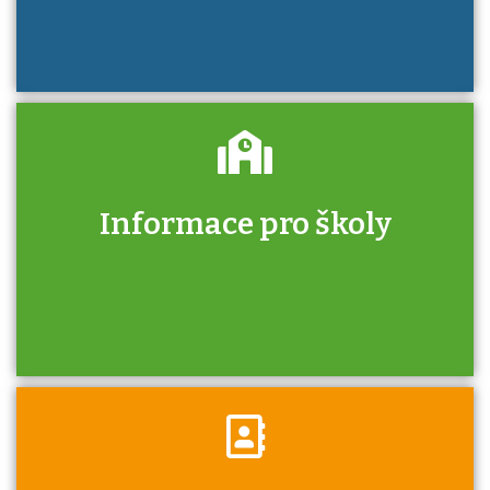
Informace pro školy
Zjistěte, jak se přihlásit ke zkoušce a kde
získáte informace o tom, kdo vás vyzkouší.
Víte, že jako škola máte v rámci Národní