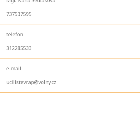
Mgr. Ivana Sedláková
737537595
telefon
312285533
e-mail
ucilistevrap@volny.cz