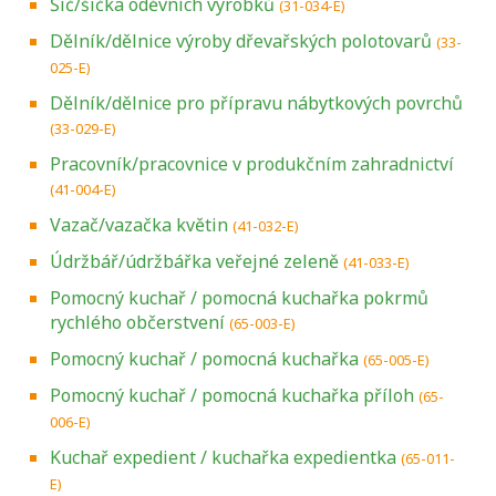
Šič/šička oděvních výrobků
(31-034-E)
Dělník/dělnice výroby dřevařských polotovarů
(33-
025-E)
Dělník/dělnice pro přípravu nábytkových povrchů
(33-029-E)
Pracovník/pracovnice v produkčním zahradnictví
(41-004-E)
Vazač/vazačka květin
(41-032-E)
Údržbář/údržbářka veřejné zeleně
(41-033-E)
Pomocný kuchař / pomocná kuchařka pokrmů
rychlého občerstvení
(65-003-E)
Pomocný kuchař / pomocná kuchařka
(65-005-E)
Pomocný kuchař / pomocná kuchařka příloh
(65-
006-E)
Kuchař expedient / kuchařka expedientka
(65-011-
E)