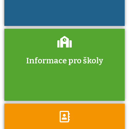
Informace pro školy
Zjistěte, jak se přihlásit ke zkoušce a kde
získáte informace o tom, kdo vás vyzkouší.