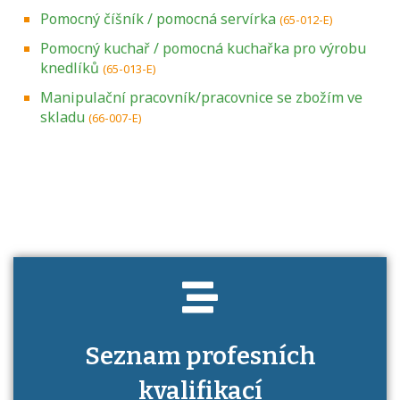
Pomocný číšník / pomocná servírka
(65-012-E)
Pomocný kuchař / pomocná kuchařka pro výrobu
knedlíků
(65-013-E)
Manipulační pracovník/pracovnice se zbožím ve
skladu
(66-007-E)
Projděte si seznam profesních kvalifikací.
Víte, jaké dovednosti musíte pro danou
kvalifikaci prokázat?
Seznam profesních
kvalifikací