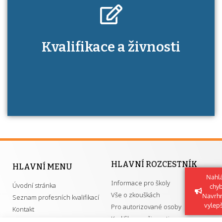
Kdo je to autorizovaná osoba a jaké výhody
Kvalifikace a živnosti
má získání autorizace?
HLAVNÍ ROZCESTNÍK
HLAVNÍ MENU
Nahlá
Informace pro školy
Úvodní stránka
chy
Vše o zkouškách
Navrh
Seznam profesních kvalifikací
vylep
Pro autorizované osoby
Kontakt
Kvalifikace a živnosti