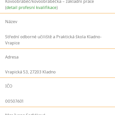
Kovoobráběč/kovoobráběčka – základní práce
(
detail profesní kvalifikace
)
Název
Střední odborné učiliště a Praktická škola Kladno-
Vrapice
Adresa
Vrapická
53,
27203
Kladno
IČO
00507601