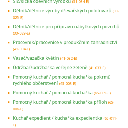
Šič/šička oděvních výrobků
(31-034-E)
Dělník/dělnice výroby dřevařských polotovarů
(33-
025-E)
Dělník/dělnice pro přípravu nábytkových povrchů
(33-029-E)
Pracovník/pracovnice v produkčním zahradnictví
(41-004-E)
Vazač/vazačka květin
(41-032-E)
Údržbář/údržbářka veřejné zeleně
(41-033-E)
Pomocný kuchař / pomocná kuchařka pokrmů
rychlého občerstvení
(65-003-E)
Pomocný kuchař / pomocná kuchařka
(65-005-E)
Pomocný kuchař / pomocná kuchařka příloh
(65-
006-E)
Kuchař expedient / kuchařka expedientka
(65-011-
E)