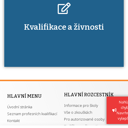
Kdo je to autorizovaná osoba a jaké výhody
Kvalifikace a živnosti
má získání autorizace?
HLAVNÍ ROZCESTNÍK
HLAVNÍ MENU
Nahlá
Informace pro školy
Úvodní stránka
chy
Vše o zkouškách
Navrh
Seznam profesních kvalifikací
vylep
Pro autorizované osoby
Kontakt
Kvalifikace a živnosti