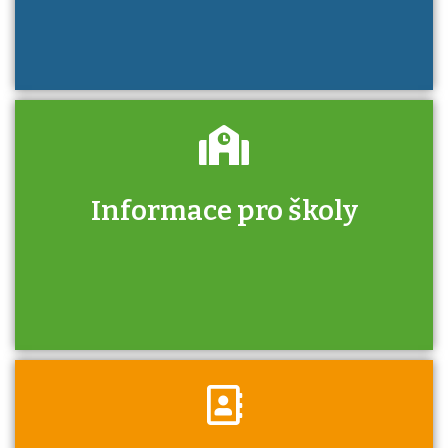
Informace pro školy
Zjistěte, jak se přihlásit ke zkoušce a kde
získáte informace o tom, kdo vás vyzkouší.