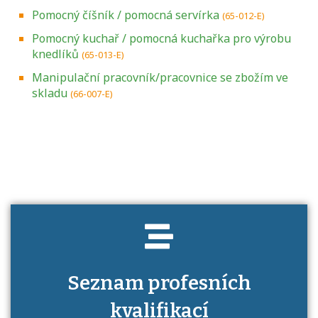
Pomocný číšník / pomocná servírka
(65-012-E)
Pomocný kuchař / pomocná kuchařka pro výrobu
knedlíků
(65-013-E)
Manipulační pracovník/pracovnice se zbožím ve
skladu
(66-007-E)
Projděte si seznam profesních kvalifikací.
Víte, jaké dovednosti musíte pro danou
kvalifikaci prokázat?
Seznam profesních
kvalifikací