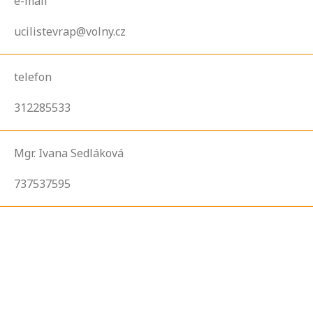
e-mail
ucilistevrap@volny.cz
telefon
312285533
Mgr. Ivana Sedláková
737537595