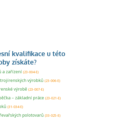
 a zařízení
(23-004-E)
strojírenských výrobků
(23-006-E)
írenské výrobě
(23-007-E)
ěčka – základní práce
(23-021-E)
obků
(31-034-E)
dřevařských polotovarů
(33-025-E)