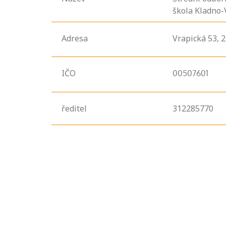
škola Kladno-
Adresa
Vrapická
53,
2
IČO
00507601
ředitel
312285770