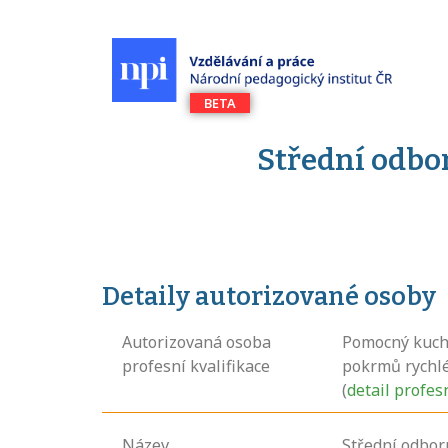
Střední odbor
Detaily autorizované osoby
Autorizovaná osoba
Pomocný kuch
profesní kvalifikace
pokrmů rychl
(
detail profes
Název
Střední odborn