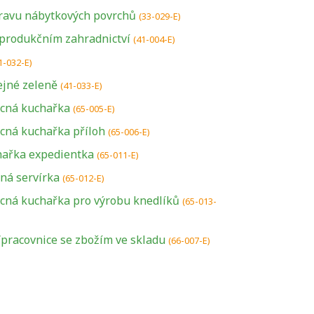
pravu nábytkových povrchů
(33-029-E)
 produkčním zahradnictví
(41-004-E)
1-032-E)
ejné zeleně
(41-033-E)
cná kuchařka
(65-005-E)
cná kuchařka příloh
(65-006-E)
hařka expedientka
(65-011-E)
ná servírka
(65-012-E)
U řady živností je
cná kuchařka pro výrobu knedlíků
(65-013-
podmínkou k
jejímu získání
pracovnice se zbožím ve skladu
(66-007-E)
určitá kvalifikace.
Pro které toto
platí a kde si
znalosti a
dovednosti