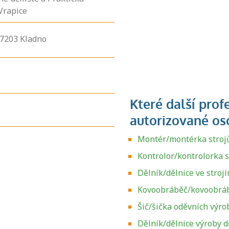
Vrapice
7203
Kladno
Montér/montérka strojů
Kontrolor/kontrolorka 
Dělník/dělnice ve stroj
Kovoobráběč/kovoobráb
Šič/šička oděvních výr
Dělník/dělnice výroby 