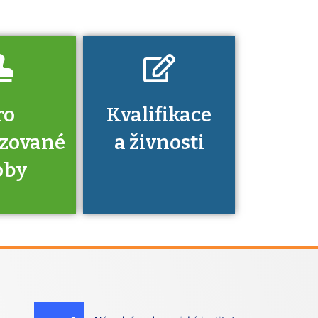
nechat ověřit?
ro
Kvalifikace
izované
a živnosti
oby
je to
zovaná
a jaké