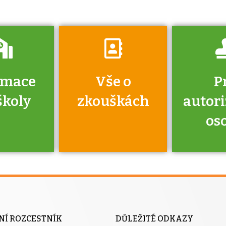
rmace
Vše o
P
školy
zkouškách
autor
os
jako škola
 rámci
Kdo 
soustavy
autori
ací jisté
osoba 
NÍ ROZCESTNÍK
DŮLEŽITÉ ODKAZY