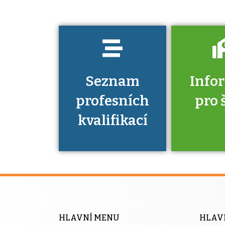
prokázat?
Seznam
Info
profesních
pro 
kvalifikací
Víte, že 
máte v
Národní 
kvalifik
HLAVNÍ MENU
HLAV