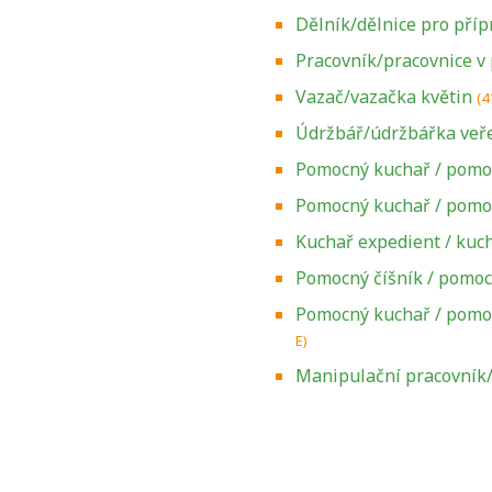
Dělník/dělnice pro pří
Pracovník/pracovnice v
Vazač/vazačka květin
(4
Údržbář/údržbářka veř
Pomocný kuchař / pomo
Pomocný kuchař / pomo
Kuchař expedient / kuc
Pomocný číšník / pomoc
Pomocný kuchař / pomo
E)
Zjistěte, jak se
přihlásit ke
Manipulační pracovník/
zkoušce a kde
získáte informace
o tom, kdo vás
vyzkouší.