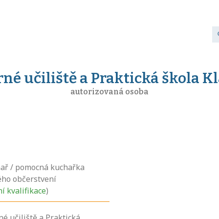
né učiliště a Praktická škola 
autorizovaná osoba
ař / pomocná kuchařka
ého občerstvení
ní kvalifikace
)
é učiliště a Praktická