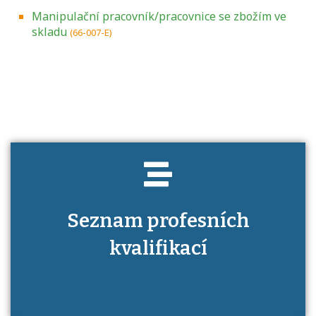
Manipulační pracovník/pracovnice se zbožím ve
skladu
(66-007-E)
Projděte si seznam profesních kvalifikací.
Víte, jaké dovednosti musíte pro danou
kvalifikaci prokázat?
Seznam profesních
kvalifikací