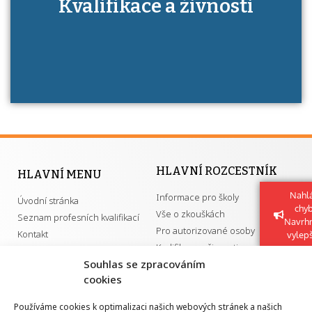
Kdo je to autorizovaná osoba a jaké výhody
Kvalifikace a živnosti
má získání autorizace?
HLAVNÍ ROZCESTNÍK
HLAVNÍ MENU
Nahlá
Informace pro školy
Úvodní stránka
chy
Vše o zkouškách
Seznam profesních kvalifikací
Navrh
Pro autorizované osoby
Kontakt
vylep
Kvalifikace a živnosti
Souhlas se zpracováním
cookies
DŮLEŽITÉ ODKAZY
Používáme cookies k optimalizaci našich webových stránek a našich