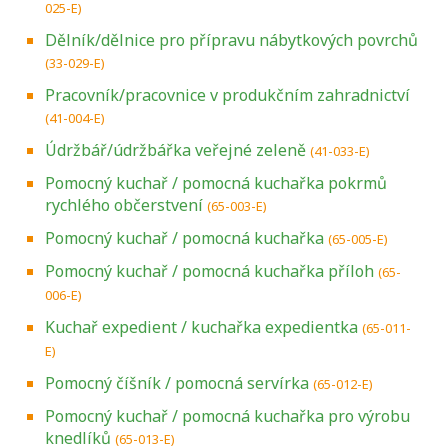
025-E)
Dělník/dělnice pro přípravu nábytkových povrchů
(33-029-E)
Pracovník/pracovnice v produkčním zahradnictví
(41-004-E)
Údržbář/údržbářka veřejné zeleně
(41-033-E)
Pomocný kuchař / pomocná kuchařka pokrmů
rychlého občerstvení
(65-003-E)
Pomocný kuchař / pomocná kuchařka
(65-005-E)
Pomocný kuchař / pomocná kuchařka příloh
(65-
006-E)
Kuchař expedient / kuchařka expedientka
(65-011-
E)
Pomocný číšník / pomocná servírka
(65-012-E)
Pomocný kuchař / pomocná kuchařka pro výrobu
knedlíků
(65-013-E)