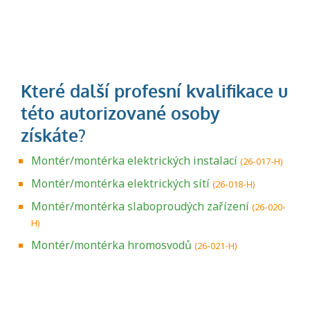
Montér/montérka elektrických instalací
(26-017-H)
Montér/montérka elektrických sítí
(26-018-H)
Montér/montérka slaboproudých zařízení
(26-020-
H)
Montér/montérka hromosvodů
(26-021-H)
Projděte si seznam profesních kvalifikací.
Víte, jaké dovednosti musíte pro danou
kvalifikaci prokázat?