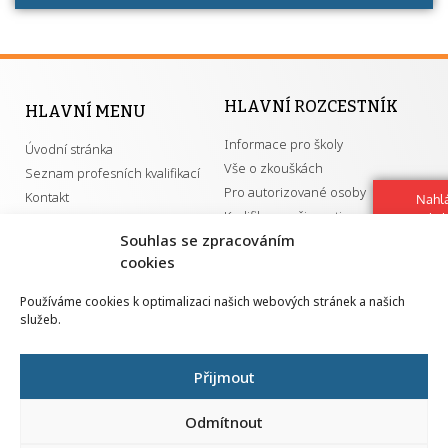
HLAVNÍ ROZCESTNÍK
HLAVNÍ MENU
Informace pro školy
Úvodní stránka
Vše o zkouškách
Seznam profesních kvalifikací
Pro autorizované osoby
Kontakt
Nahlá
Kvalifikace a živnosti
chy
Navrh
Souhlas se zpracováním
vylep
cookies
DŮLEŽITÉ ODKAZY
Používáme cookies k optimalizaci našich webových stránek a našich
služeb.
GDPR
Převodník ÚPK a živností
Národní pedagogický institut ČR
Přehled PK pro splnění MZK
Přijmout
Senovážné náměstí 25
110 00 Praha 1
Odmítnout