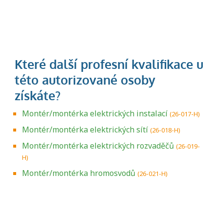
Montér/montérka elektrických instalací
(26-017-H)
Montér/montérka elektrických sítí
(26-018-H)
Montér/montérka elektrických rozvaděčů
(26-019-
H)
Montér/montérka hromosvodů
(26-021-H)
Projděte si seznam profesních kvalifikací.
Víte, jaké dovednosti musíte pro danou
kvalifikaci prokázat?