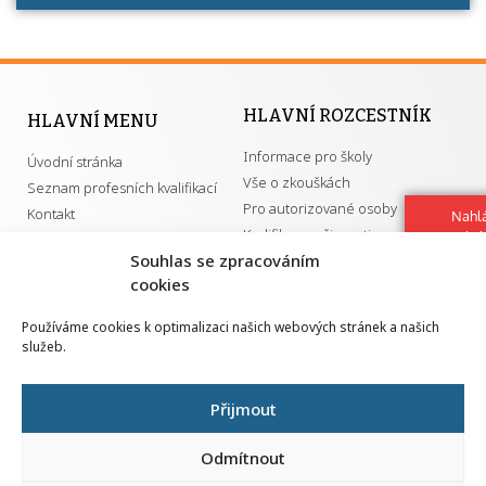
HLAVNÍ ROZCESTNÍK
HLAVNÍ MENU
Informace pro školy
Úvodní stránka
Vše o zkouškách
Seznam profesních kvalifikací
Pro autorizované osoby
Kontakt
Nahlá
Kvalifikace a živnosti
chy
Navrh
Souhlas se zpracováním
vylep
cookies
DŮLEŽITÉ ODKAZY
Používáme cookies k optimalizaci našich webových stránek a našich
služeb.
GDPR
Převodník ÚPK a živností
Národní pedagogický institut ČR
Přehled PK pro splnění MZK
Přijmout
Senovážné náměstí 25
110 00 Praha 1
Odmítnout