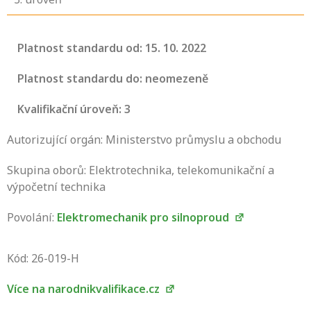
Platnost standardu od: 15. 10. 2022
Platnost standardu do: neomezeně
Kvalifikační úroveň: 3
Autorizující orgán: Ministerstvo průmyslu a obchodu
Skupina oborů: Elektrotechnika, telekomunikační a
výpočetní technika
Povolání:
Elektromechanik pro silnoproud
Projděte si seznam profesních kvalifikací.
Víte, jaké dovednosti musíte pro danou
Kód: 26-019-H
kvalifikaci prokázat?
Více na narodnikvalifikace.cz