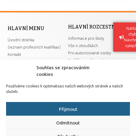
HLAVNÍ ROZCESTNÍK
HLAVNÍ MENU
Nahlá
chy
Informace pro školy
Úvodní stránka
Navrh
Vše o zkouškách
vylep
Seznam profesních kvalifikací
Pro autorizované osoby
Kontakt
Kvalifikace a živnosti
Souhlas se zpracováním
cookies
DŮLEŽITÉ ODKAZY
Používáme cookies k optimalizaci našich webových stránek a našich
služeb.
GDPR
Převodník ÚPK a živností
Národní pedagogický institut ČR
Přehled PK pro splnění MZK
Přijmout
Senovážné náměstí 25
110 00 Praha 1
Odmítnout