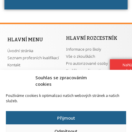
HLAVNÍ ROZCESTNÍK
HLAVNÍ MENU
Informace pro školy
Úvodní stránka
Vše o zkouškách
Seznam profesních kvalifikací
Pro autorizované osoby
Kontakt
Nahlá
Kvalifikace a živnosti
chy
Navrh
Souhlas se zpracováním
vylep
cookies
DŮLEŽITÉ ODKAZY
Používáme cookies k optimalizaci našich webových stránek a našich
služeb.
GDPR
Převodník ÚPK a živností
Národní pedagogický institut ČR
Přehled PK pro splnění MZK
Přijmout
Senovážné náměstí 25
110 00 Praha 1
Odmítnout