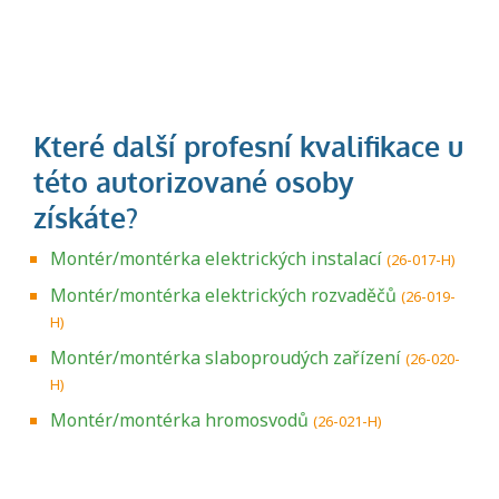
Montér/montérka elektrických instalací
(26-017-H)
Montér/montérka elektrických rozvaděčů
(26-019-
H)
Montér/montérka slaboproudých zařízení
(26-020-
H)
Montér/montérka hromosvodů
(26-021-H)
Projděte si seznam profesních kvalifikací.
Víte, jaké dovednosti musíte pro danou
kvalifikaci prokázat?