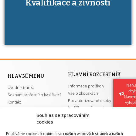
Kdo je to autorizovaná osoba a jaké výhody
Kvalifikace a živnosti
má získání autorizace?
HLAVNÍ ROZCESTNÍK
HLAVNÍ MENU
Nahlá
Informace pro školy
Úvodní stránka
chy
Vše o zkouškách
Seznam profesních kvalifikací
Navrh
Pro autorizované osoby
Kontakt
vylep
Kvalifikace a živnosti
Souhlas se zpracováním
cookies
DŮLEŽITÉ ODKAZY
Používáme cookies k optimalizaci našich webových stránek a našich