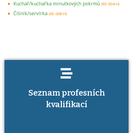
Kuchař/kuchařka minutkových pokrmů
(65-004-H)
Číšník/servírka
(65-008-H)
Projděte si seznam profesních kvalifikací.
Víte, jaké dovednosti musíte pro danou
kvalifikaci prokázat?
Seznam profesních
kvalifikací