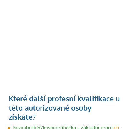
Kovoobráběč/kovoobráběčka – základní práce
(23-