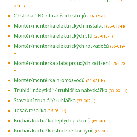
021-E)
Obsluha CNC obráběcích strojů
(23-026-H)
Montér/montérka elektrických instalací
(26-017-H)
Montér/montérka elektrických sítí
(26-018-H)
Montér/montérka elektrických rozvaděčů
(26-019-
H)
Montér/montérka slaboproudých zařízení
(26-020-
H)
Montér/montérka hromosvodů
(26-021-H)
Truhlář nábytkář / truhlářka nábytkářka
(33-001-H)
Stavební truhlář/truhlářka
(33-002-H)
Tesař/tesařka
(36-051-H)
Kuchař/kuchařka teplých pokrmů
(65-001-H)
Kuchař/kuchařka studené kuchyně
(65-002-H)