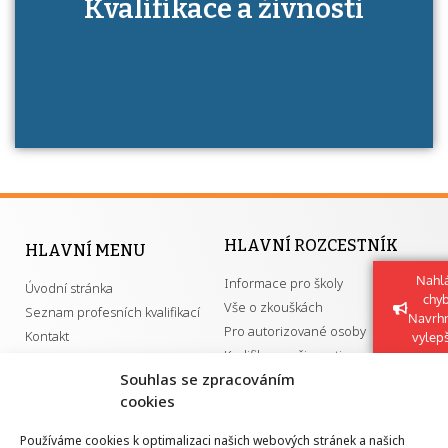
Kdo je to autorizovaná osoba a jaké výhody
Kvalifikace a živnosti
má získání autorizace?
HLAVNÍ ROZCESTNÍK
HLAVNÍ MENU
Nahlá
Informace pro školy
Úvodní stránka
chy
Vše o zkouškách
Seznam profesních kvalifikací
Navrh
Pro autorizované osoby
Kontakt
vylep
Kvalifikace a živnosti
Souhlas se zpracováním
cookies
DŮLEŽITÉ ODKAZY
Používáme cookies k optimalizaci našich webových stránek a našich