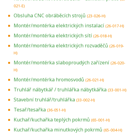
021-E)
Obsluha CNC obráběcích strojů
(23-026-H)
Montér/montérka elektrických instalací
(26-017-H)
Montér/montérka elektrických sítí
(26-018-H)
Montér/montérka elektrických rozvaděčů
(26-019-
H)
Montér/montérka slaboproudých zařízení
(26-020-
H)
Montér/montérka hromosvodů
(26-021-H)
Truhlář nábytkář / truhlářka nábytkářka
(33-001-H)
Stavební truhlář/truhlářka
(33-002-H)
Tesař/tesařka
(36-051-H)
Kuchař/kuchařka teplých pokrmů
(65-001-H)
Kuchař/kuchařka minutkových pokrmů
(65-004-H)