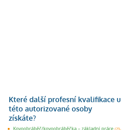
Kovoobráběč/kovoobráběčka – základní práce
(23-