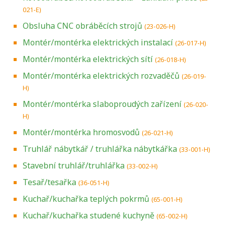
021-E)
Obsluha CNC obráběcích strojů
(23-026-H)
Montér/montérka elektrických instalací
(26-017-H)
Montér/montérka elektrických sítí
(26-018-H)
Montér/montérka elektrických rozvaděčů
(26-019-
H)
Montér/montérka slaboproudých zařízení
(26-020-
H)
Montér/montérka hromosvodů
(26-021-H)
Truhlář nábytkář / truhlářka nábytkářka
(33-001-H)
Stavební truhlář/truhlářka
(33-002-H)
Tesař/tesařka
(36-051-H)
Kuchař/kuchařka teplých pokrmů
(65-001-H)
Kuchař/kuchařka studené kuchyně
(65-002-H)