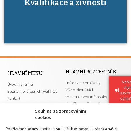
Kdo je to autorizovaná osoba a jaké výhody
Kvalifikace a živnosti
má získání autorizace?
HLAVNÍ ROZCESTNÍK
HLAVNÍ MENU
Nahlá
Informace pro školy
Úvodní stránka
chy
Vše o zkouškách
Seznam profesních kvalifikací
Navrh
Pro autorizované osoby
Kontakt
vylep
Kvalifikace a živnosti
Souhlas se zpracováním
cookies
DŮLEŽITÉ ODKAZY
Používáme cookies k optimalizaci našich webových stránek a našich