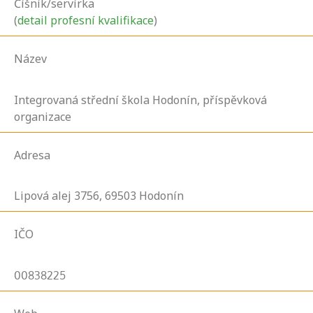
Číšník/servírka
(
detail profesní kvalifikace
)
Název
Integrovaná střední škola Hodonín, příspěvková
organizace
Adresa
Lipová alej
3756,
69503
Hodonín
IČO
00838225