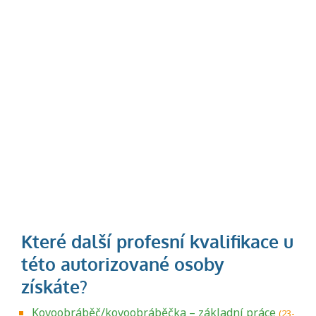
Kovoobráběč/kovoobráběčka – základní práce
(23-