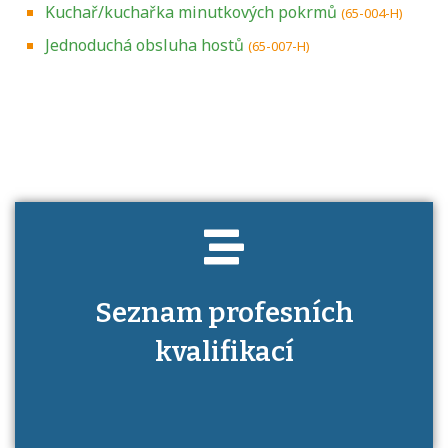
Kuchař/kuchařka minutkových pokrmů
(65-004-H)
Jednoduchá obsluha hostů
(65-007-H)
Projděte si seznam profesních kvalifikací.
Víte, jaké dovednosti musíte pro danou
kvalifikaci prokázat?
Seznam profesních
kvalifikací