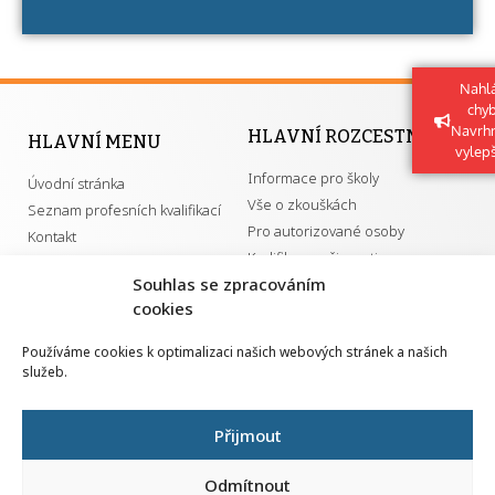
Nahlá
chy
Navrh
HLAVNÍ ROZCESTNÍK
HLAVNÍ MENU
vylep
Informace pro školy
Úvodní stránka
Vše o zkouškách
Seznam profesních kvalifikací
Pro autorizované osoby
Kontakt
Kvalifikace a živnosti
Souhlas se zpracováním
cookies
DŮLEŽITÉ ODKAZY
Používáme cookies k optimalizaci našich webových stránek a našich
služeb.
GDPR
Převodník ÚPK a živností
Národní pedagogický institut ČR
Přehled PK pro splnění MZK
Přijmout
Senovážné náměstí 25
110 00 Praha 1
Odmítnout