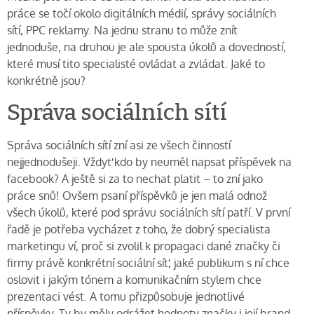
práce se točí okolo digitálních médií, správy sociálních
sítí, PPC reklamy. Na jednu stranu to může znít
jednoduše, na druhou je ale spousta úkolů a dovedností,
které musí tito specialisté ovládat a zvládat. Jaké to
konkrétně jsou?
Správa sociálních sítí
Správa sociálních sítí zní asi ze všech činností
nejjednodušeji. Vždyť kdo by neuměl napsat příspěvek na
facebook? A ještě si za to nechat platit – to zní jako
práce snů! Ovšem psaní příspěvků je jen malá odnož
všech úkolů, které pod správu sociálních sítí patří. V první
řadě je potřeba vycházet z toho, že dobrý specialista
marketingu ví, proč si zvolil k propagaci dané značky či
firmy právě konkrétní sociální síť, jaké publikum s ní chce
oslovit i jakým tónem a komunikačním stylem chce
prezentaci vést. A tomu přizpůsobuje jednotlivé
příspěvky. Ty by měly odrážet hodnoty značky i její brand.