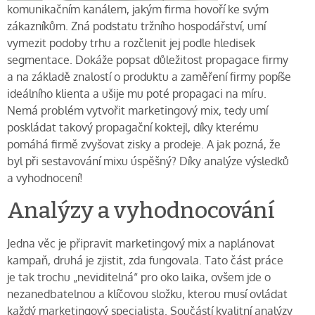
komunikačním kanálem, jakým firma hovoří ke svým
zákazníkům. Zná podstatu tržního hospodářství, umí
vymezit podoby trhu a rozčlenit jej podle hledisek
segmentace. Dokáže popsat důležitost propagace firmy
a na základě znalostí o produktu a zaměření firmy popíše
ideálního klienta a ušije mu poté propagaci na míru.
Nemá problém vytvořit marketingový mix, tedy umí
poskládat takový propagační koktejl, díky kterému
pomáhá firmě zvyšovat zisky a prodeje. A jak pozná, že
byl při sestavování mixu úspěšný? Díky analýze výsledků
a vyhodnocení!
Analýzy a vyhodnocování
Jedna věc je připravit marketingový mix a naplánovat
kampaň, druhá je zjistit, zda fungovala. Tato část práce
je tak trochu „neviditelná“ pro oko laika, ovšem jde o
nezanedbatelnou a klíčovou složku, kterou musí ovládat
každý marketingový specialista. Součástí kvalitní analýzy