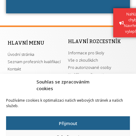
získání určitá kvalifikace.
Nahlá
chy
Navrh
vylep
HLAVNÍ ROZCESTNÍK
HLAVNÍ MENU
Informace pro školy
Úvodní stránka
Vše o zkouškách
Seznam profesních kvalifikací
Pro autorizované osoby
Kontakt
Kvalifikace a živnosti
Souhlas se zpracováním
cookies
DŮLEŽITÉ ODKAZY
Používáme cookies k optimalizaci našich webových stránek a našich
služeb.
GDPR
Převodník ÚPK a živností
Národní pedagogický institut ČR
Přehled PK pro splnění MZK
Přijmout
Senovážné náměstí 25
110 00 Praha 1