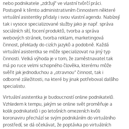
nebo podnikatele „zdržují“ ve vlastní tvůrčí práci.
Postupně k těmto administrativním činnostem některé
virtuální asistentky přidaly i svou vlastní agendu. Nabízejí
tak i vysoce specializované služby jako je např. správa
sociálních sítí, focení produktů, tvorba a správa
webových stránek, tvorba reklam, marketingová
činnost, překlady do cizích jazyků a podobně. Každá
virtuální asistentka se může specializovat na jiný typ
činnosti. Velká výhoda je v tom, že zaměstnavatel tak
má po ruce velmi schopného člověka, kterému může
svěřit jak jednoduchou a „otravnou“ činnost, tak i
odborné záležitosti, na které by jinak potřeboval dalšího
specialistu.
Virtuální asistentka je budoucností online podnikatelů.
Vzhledem k tempu, jakým se online svět proměňuje a
kolik podnikatelů i po letošních omezeních kvůli
koronaviru přechází se svým podnikáním do virtuálního
prostředí, se dá očekávat, že poptávka po virtuálních