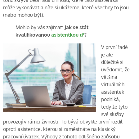
totiž skrývá celá řada činností, které tato asistentka
může vykonávat a níže si ukážeme, které všechny to jsou
(nebo mohou být).
Mohlo by vás zajímat:
Jak se stát
kvalifikovanou
asistentkou
?
V první řadě
je ale
důležité si
uvědomit, že
většina
virtuálních
asistentek
podniká,
tedy že tyto
své služby
provozují v rámci živnosti. To bývá obvykle první rozdíl
oproti asistentce, kterou si zaměstnáte na klasický
pracovní úvazek. Výhody z tohoto odlišného způsobu