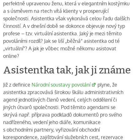
perfektně upravenou ženu, která v elegantním kostýmku
a s úsměvem na rtech vítá klienty v prosperující
společnosti. Asistentka však vykonává celou řadu dalších
činností. A v dnešní době se dokonce objevuje nový typ
profese – tzv. virtuální asistentka. Jaký je mezi těmito
povoláními rozdíl? Jak se liší „běžná“ asistentka od té
„virtuální“? A jak je vůbec možné někomu asistovat
online?
Asistentka tak, jak ji známe
Již z definice
Národní soustavy povolání
plyne, že
asistentka zpracovává širokou škálu administrativních
agend jednotlivých členů vedení, celých oddělení či
jiných útvarů společnosti. Pod těmito agendami se
skrývá např. příprava podkladů dokumentů pro svého
nadřízeného, vedení jeho diáře, komunikace
s obchodními partnery, vyřizování obchodní
korespondence, zajišťování služebních cest, rezervace