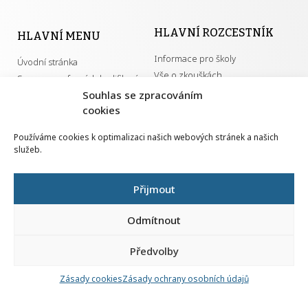
HLAVNÍ ROZCESTNÍK
HLAVNÍ MENU
Informace pro školy
Úvodní stránka
Vše o zkouškách
Seznam profesních kvalifikací
Pro autorizované osoby
Souhlas se zpracováním
Kontakt
Kvalifikace a živnosti
cookies
Používáme cookies k optimalizaci našich webových stránek a našich
služeb.
DŮLEŽITÉ ODKAZY
GDPR
Přijmout
Převodník ÚPK a živností
Národní pedagogický institut ČR
Přehled PK pro splnění MZK
Odmítnout
Senovážné náměstí 25
110 00 Praha 1
Předvolby
Zásady cookies
Zásady ochrany osobních údajů