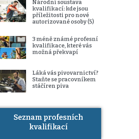
Národní soustava
kvalifikací: kde jsou
příležitosti pro nové
autorizované osoby (5)
3 méně známé profesní
kvalifikace, které vás
možná překvapí
Láká vás pivovarnictví?
Staňte se pracovníkem
stáčíren piva
Seznam profesních
Víte, jaké dovednosti musíte pro
kvalifikací
danou kvalifikaci prokázat?