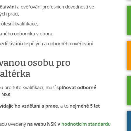
ělávání
a ověřování profesních dovedností ve
ých prací,
rofesní kvalifikace,
vaného odborníka v oboru,
 vzdělávání dospělých a odborného ověřování
ovanou osobu pro
faltérka
 pro tuto kvalifikaci, musí
splňovat odborné
u NSK
.
ídajícího vzdělání a praxe
, a to
nejméně 5 let
jsou uvedeny
na webu NSK v
hodnoticím standardu