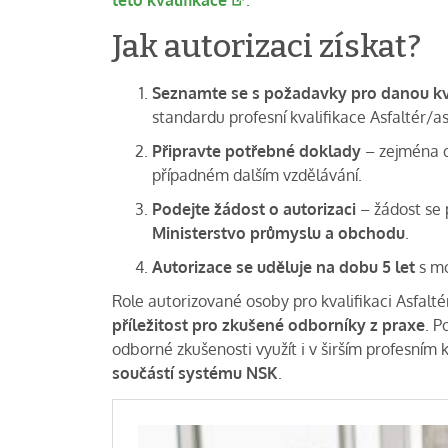
této kvalifikace
.
Jak autorizaci získat?
Seznamte se s požadavky pro danou kva
standardu profesní kvalifikace Asfaltér/as
Připravte potřebné doklady
– zejména d
případném dalším vzdělávání.
Podejte žádost o autorizaci
– žádost se 
Ministerstvo průmyslu a obchodu
.
Autorizace se uděluje na dobu 5 let
s mo
Role autorizované osoby pro kvalifikaci Asfalt
příležitost pro zkušené odborníky z praxe
. P
odborné zkušenosti využít i v širším profesním
součástí systému NSK
.