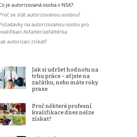
Co je autorizovaná osoba v NSK?
Proč se stát autorizovanou osobou?
Požadavky na autorizovanou osobu pro
kvalifikaci Asfaltér/asfaltérka
Jak autorizaci získat?
Jak si udržet hodnotu na
trhu práce – ať jste na
začátku, nebo máte roky
praxe
Proč některé profesní
kvalifikace dnes nelze
získat?