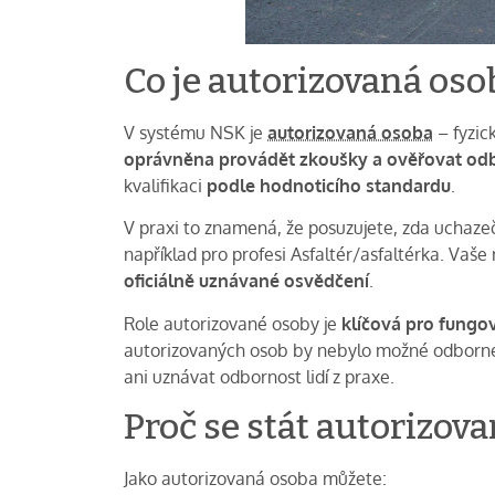
Co je autorizovaná oso
V systému NSK je
autorizovaná osoba
– fyzic
oprávněna provádět zkoušky a ověřovat o
kvalifikaci
podle hodnoticího standardu
.
V praxi to znamená, že posuzujete, zda uchazeči
například pro profesi Asfaltér/asfaltérka. Vaše
oficiálně uznávané osvědčení
.
Role autorizované osoby je
klíčová pro fungov
autorizovaných osob by nebylo možné odborné 
ani uznávat odbornost lidí z praxe.
Proč se stát autorizov
Jako autorizovaná osoba můžete: