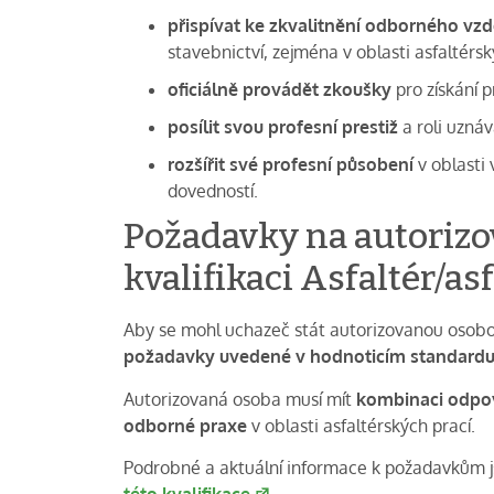
přispívat ke zkvalitnění odborného vzd
stavebnictví, zejména v oblasti asfaltérsk
oficiálně provádět zkoušky
pro získání p
posílit svou profesní prestiž
a roli uzná
rozšířit své profesní působení
v oblasti
dovedností.
Požadavky na autoriz
kvalifikaci Asfaltér/as
Aby se mohl uchazeč stát autorizovanou osobou
požadavky uvedené v hodnoticím standard
Autorizovaná osoba musí mít
kombinaci odpov
odborné praxe
v oblasti asfaltérských prací.
Podrobné a aktuální informace k požadavkům 