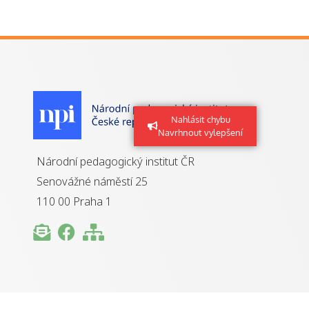
Nahlásit chybu
Navrhnout vylepšení
Národní pedagogický institut ČR
Senovážné náměstí 25
110 00 Praha 1