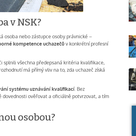
ba v NSK?
ká osoba nebo zástupce osoby právnické –
dborné kompetence uchazečů
v konkrétní profesní
 splnili všechna předepsaná kritéria kvalifikace,
 rozhodnutí má přímý vliv na to, zda uchazeč získá
ání systému uznávání kvalifikací
. Bez
dovednosti ověřovat a oficiálně potvrzovat, a tím
anou osobou?