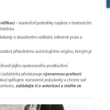
lifikaci
– konkrétní podmínky najdete v hodnoticím
faltérka.
oklady o dosaženém vzdělání, odborné praxi a
podává příslušnému autorizujícímu orgánu, kterým je
žností jejího opakovaného prodloužení.
ér/asfaltérka představuje
významnou profesní
okud splňujete stanovené požadavky a chcete své
 kontextu,
zažádejte si o autorizaci a staňte se