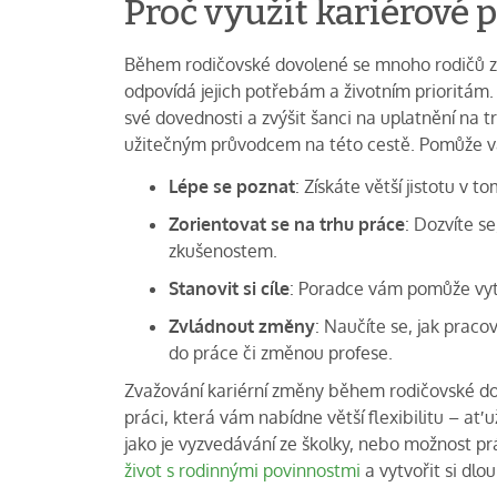
Proč využít kariérové 
Během rodičovské dovolené se mnoho rodičů zamý
odpovídá jejich potřebám a životním prioritám. 
své dovednosti a zvýšit šanci na uplatnění na 
užitečným průvodcem na této cestě. Pomůže 
Lépe se poznat
: Získáte větší jistotu v t
Zorientovat se na trhu práce
: Dozvíte s
zkušenostem.
Stanovit si cíle
: Poradce vám pomůže vy
Zvládnout změny
: Naučíte se, jak prac
do práce či změnou profese.
Zvažování kariérní změny během rodičovské do
práci, která vám nabídne větší flexibilitu – ať 
jako je vyzvedávání ze školky, nebo možnost p
život s rodinnými povinnostmi
a vytvořit si dlo