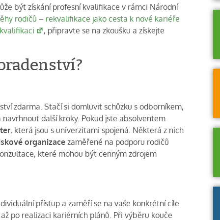
že být získání profesní kvalifikace v rámci Národní
íběhy rodičů – rekvalifikace jako cesta k nové kariéře
valifikaci
, připravte se na zkoušku a získejte
oradenství?
ství zdarma. Stačí si domluvit schůzku s odborníkem,
 navrhnout další kroky. Pokud jste absolventem
ter
, která jsou s univerzitami spojená. Některá z nich
iskové organizace
zaměřené na podporu rodičů
 konzultace, které mohou být cenným zdrojem
viduální přístup a zaměří se na vaše konkrétní cíle.
 po realizaci kariérních plánů. Při výběru kouče