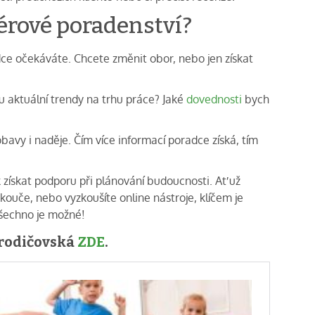
iérové poradenství?
ce očekáváte. Chcete změnit obor, nebo jen získat
ou aktuální trendy na trhu práce? Jaké
dovednosti
bych
obavy i naděje. Čím více informací poradce získá, tím
ak získat podporu při plánování budoucnosti. Ať už
o kouče, nebo vyzkoušíte online nástroje, klíčem je
všechno je možné!
#rodičovská
ZDE
.