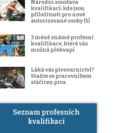
Národní soustava
kvalifikací: kde jsou
příležitosti pro nové
autorizované osoby (5)
3 méně známé profesní
kvalifikace, které vás
možná překvapí
Láká vás pivovarnictví?
Staňte se pracovníkem
stáčíren piva
Seznam profesních
Víte, jaké dovednosti musíte pro
kvalifikací
danou kvalifikaci prokázat?