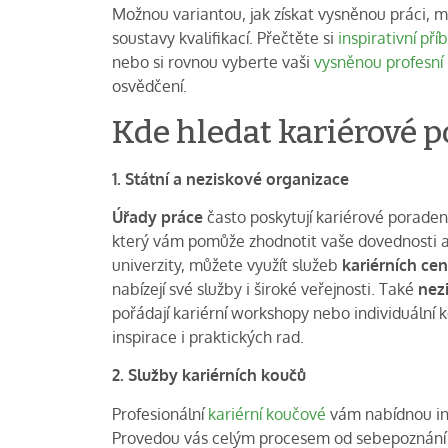
Možnou variantou, jak získat vysněnou práci, mů
soustavy kvalifikací. Přečtěte si
inspirativní př
nebo si rovnou vyberte vaši
vysněnou profesní k
osvědčení.
Kde hledat kariérové p
1. Státní a neziskové organizace
Úřady práce
často poskytují kariérové poraden
který vám pomůže zhodnotit vaše dovednosti a
univerzity, můžete využít služeb
kariérních cen
nabízejí své služby i široké veřejnosti. Také
nez
pořádají kariérní workshopy nebo individuální
inspirace i praktických rad.
2. Služby kariérních koučů
Profesionální
kariérní koučové
vám nabídnou indi
Provedou vás celým procesem od sebepoznání až