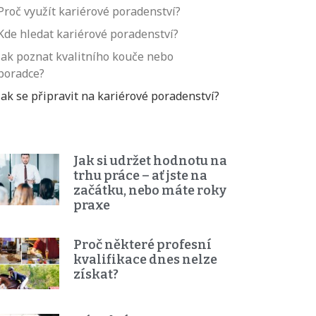
Proč využít kariérové poradenství?
Kde hledat kariérové poradenství?
Jak poznat kvalitního kouče nebo
poradce?
Jak se připravit na kariérové poradenství?
Jak si udržet hodnotu na
trhu práce – ať jste na
začátku, nebo máte roky
praxe
Proč některé profesní
kvalifikace dnes nelze
získat?