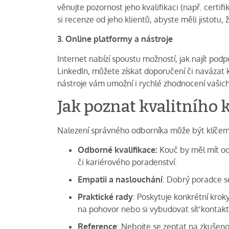
věnujte pozornost jeho kvalifikaci (např. certi
si recenze od jeho klientů, abyste měli jistotu
3. Online platformy a nástroje
Internet nabízí spoustu možností, jak najít podp
LinkedIn, můžete získat doporučení či navázat 
nástroje vám umožní i rychlé zhodnocení vašich
Jak poznat kvalitního
Nalezení správného odborníka může být klíčem 
Odborné kvalifikace:
Kouč by měl mít odp
či kariérového poradenství.
Empatii a naslouchání
: Dobrý poradce se
Praktické rady
: Poskytuje konkrétní kroky
na pohovor nebo si vybudovat síť kontakt
Reference
: Nebojte se zeptat na zkušeno