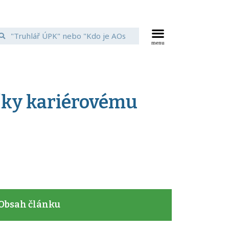
díky kariérovému
Obsah článku