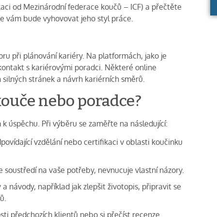
fikaci od Mezinárodní federace koučů – ICF) a přečtěte
, že vám bude vyhovovat jeho styl práce.
oru při plánování kariéry. Na platformách, jako je
kontakt s kariérovými poradci. Některé online
 silných stránek a návrh kariérních směrů.
 kouče nebo poradce?
k úspěchu. Při výběru se zaměřte na následující:
ovídající vzdělání nebo certifikaci v oblasti koučinku
 soustředí na vaše potřeby, nevnucuje vlastní názory.
 a návody, například jak zlepšit životopis, připravit se
ů.
sti předchozích klientů nebo si přečíst recenze.