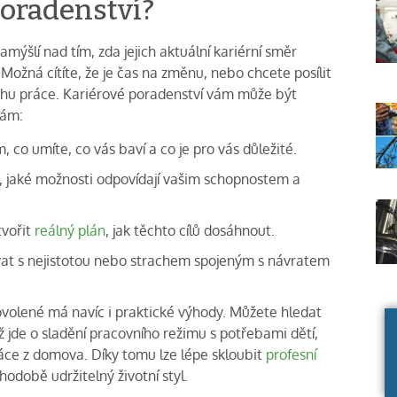
poradenství?
šlí nad tím, zda jejich aktuální kariérní směr
Možná cítíte, že je čas na změnu, nebo chcete posílit
trhu práce. Kariérové poradenství vám může být
vám:
om, co umíte, co vás baví a co je pro vás důležité.
e, jaké možnosti odpovídají vašim schopnostem a
tvořit
reálný plán
, jak těchto cílů dosáhnout.
ovat s nejistotou nebo strachem spojeným s návratem
volené má navíc i praktické výhody. Můžete hledat
už jde o sladění pracovního režimu s potřebami dětí,
ráce z domova. Díky tomu lze lépe skloubit
profesní
uhodobě udržitelný životní styl.