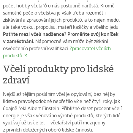
počet hobby včelařů u nás postupně narůstá. Kromě
samotné péče o včelstva je však třeba rozumět i
získávání a zpracování jejich produktů, a to nejen medu,
ale také vosku, propolisu, mateří kašičky a včelího jedu.
Patříte mezi včelí nadšence? Proměňte svůj koníček
v zaměstnání.
Nápomocné vám může být získání
osvědčení o profesní kvalifikaci
Zpracovatel včelích
produktů
.
Včelí produkty pro lidské
zdraví
Nejdůležitějším posláním včel je opylování, bez něj by
lidstvo pravděpodobně nepřežilo více než čtyři roky, jak
údajně řekl Albert Einstein. Přibližně deset procent včelí
energie je však věnováno výrobě produktů, kterých lidé
využívají už tisíce let – včelařství patří mezi jedny
z prvních doložených oborů lidské činnosti.