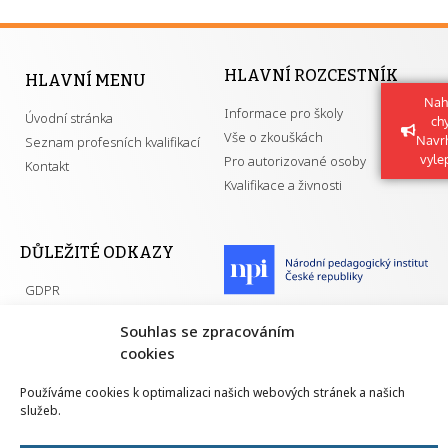
HLAVNÍ ROZCESTNÍK
HLAVNÍ MENU
Nah
Informace pro školy
Úvodní stránka
ch
Vše o zkouškách
Navr
Seznam profesních kvalifikací
vyle
Pro autorizované osoby
Kontakt
Kvalifikace a živnosti
DŮLEŽITÉ ODKAZY
GDPR
Převodník ÚPK a živností
Národní pedagogický institut ČR
Souhlas se zpracováním
Přehled PK pro splnění MZK
Senovážné náměstí 25
cookies
110 00 Praha 1
Používáme cookies k optimalizaci našich webových stránek a našich
služeb.