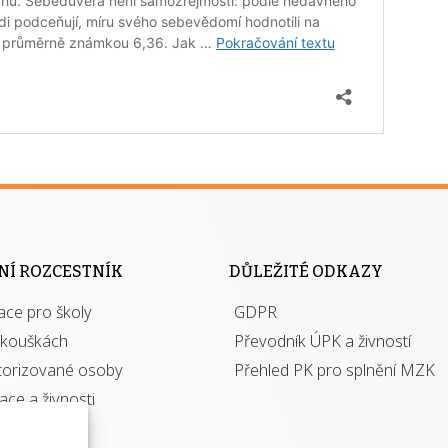
NÍ ROZCESTNÍK
DŮLEŽITÉ ODKAZY
ace pro školy
GDPR
zkouškách
Převodník ÚPK a živností
torizované osoby
Přehled PK pro splnění MZK
kace a živnosti