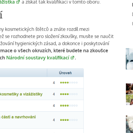
ážistka
a získat tak kvalifikaci v tomto oboru.
í
ruhy kosmetických štětců a znáte rozdíl mezi
 se rozhodnete pro složení zkoušky, musíte se naučit
držování hygienických zásad, a dokonce i poskytování
ormace o všech okruzích, které budete na zkoušce
ách
Národní soustavy kvalifikací
.