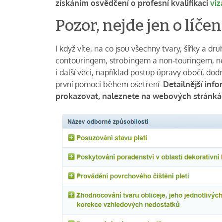
získáním osvědčení o profesní kvalifikaci
viz
Pozor, nejde jen o líčen
I když víte, na co jsou všechny tvary, šířky a d
contouringem, strobingem a non-touringem, než
i další věci, například postup úpravy obočí, do
první pomoci během ošetření.
Detailnější inf
prokazovat, naleznete na webových stránk