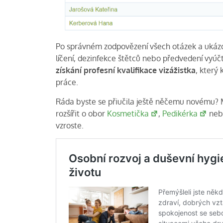
Po správném zodpovězení všech otázek a ukázce
líčení, dezinfekce štětců nebo předvedení vyúč
získání profesní kvalifikace vizážistka
, který
práce.
Ráda byste se přiučila ještě něčemu novému? 
rozšířit o obor
Kosmetička
,
Pedikérka
ne
vzroste.