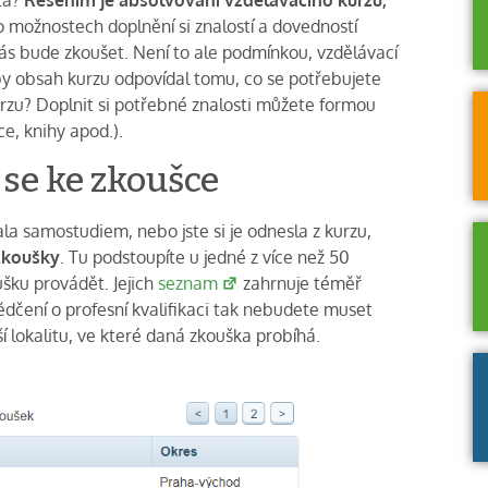
o možnostech doplnění si znalostí a dovedností
vás bude zkoušet. Není to ale podmínkou, vzdělávací
 aby obsah kurzu odpovídal tomu, co se potřebujete
rzu? Doplnit si potřebné znalosti můžete formou
e, knihy apod.).
 se ke zkoušce
a samostudiem, nebo jste si je odnesla z kurzu,
zkoušky
. Tu podstoupíte u jedné z více než 50
šku provádět. Jejich
seznam
zahrnuje téměř
vědčení o profesní kvalifikaci tak nebudete muset
žší lokalitu, ve které daná zkouška probíhá.