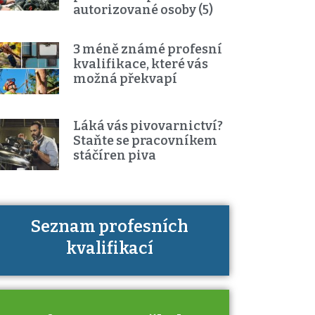
autorizované osoby (5)
3 méně známé profesní
kvalifikace, které vás
možná překvapí
Láká vás pivovarnictví?
Staňte se pracovníkem
stáčíren piva
Seznam profesních
Víte, jaké dovednosti musíte pro
kvalifikací
danou kvalifikaci prokázat?