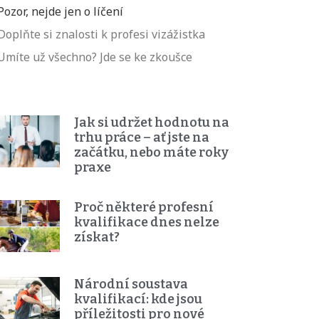
Pozor, nejde jen o líčení
Doplňte si znalosti k profesi vizážistka
Umíte už všechno? Jde se ke zkoušce
Jak si udržet hodnotu na
trhu práce – ať jste na
začátku, nebo máte roky
praxe
Proč některé profesní
kvalifikace dnes nelze
získat?
Národní soustava
kvalifikací: kde jsou
příležitosti pro nové