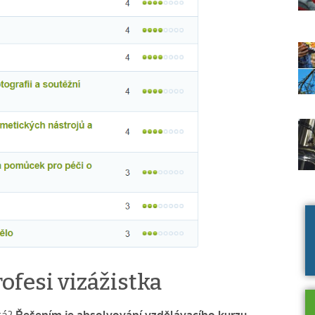
rofesi vizážistka
stá?
Řešením je absolvování vzdělávacího kurzu,