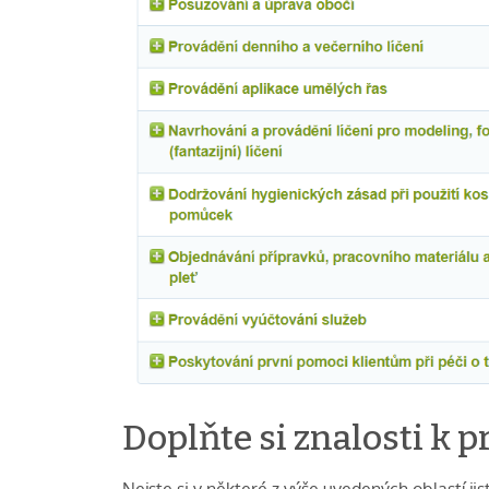
Doplňte si znalosti k p
Nejste si v některé z výše uvedených oblastí ji