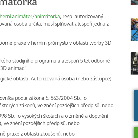
imátorka
herní animátor/animátorka
, resp. autorizovaný
ovaná osoba určila, musí splňovat alespoň jednu z
et odborné praxe v herním průmyslu v oblasti tvorby 3D
řského studijního programu a alespoň 5 let odborné
 3D animací.
ogické oblasti. Autorizovaná osoba (nebo zástupce)
ovníka podle zákona č. 563/2004 Sb., o
kterých zákonů, ve znění pozdějších předpisů, nebo
1998 Sb., o vysokých školách a o změně a doplnění
, ve znění pozdějších předpisů, nebo
tně praxe z oblasti zkoušení), nebo