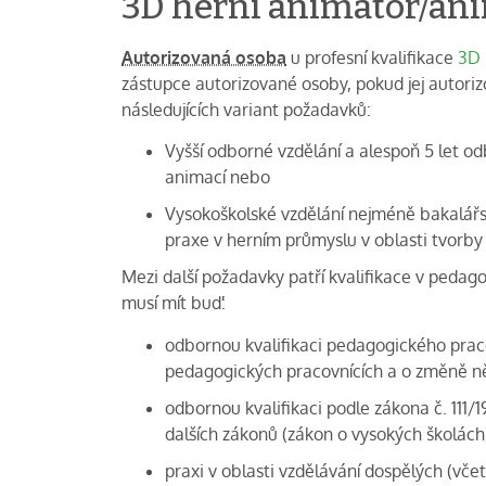
3D herní animátor/an
Autorizovaná osoba
u profesní kvalifikace
3D 
zástupce autorizované osoby, pokud jej autoriz
následujících variant požadavků:
Vyšší odborné vzdělání a alespoň 5 l
animací nebo
Vysokoškolské vzdělání nejméně bakalá
praxe v herním průmyslu v oblasti tvorby
Mezi další požadavky patří kvalifikace v pedag
musí mít buď:
odbornou kvalifikaci pedagogického prac
pedagogických pracovnících a o změně ně
odbornou kvalifikaci podle zákona č. 111/
dalších zákonů (zákon o vysokých školách)
praxi v oblasti vzdělávání dospělých (vče