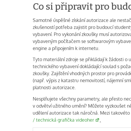
Co si připravit pro bu
Samotné úspěšné získání autorizace ale nestačí.
zkušeností potřeba zajistit pro budoucí student
vybavení. Pro vykonání zkoušky musí autorizov
vybaveným počítačem se softwarovým vybaven
engine a připojením k internetu.
Tyto materiální zdroje se přikládají k žádosti o
technického vybavení dokládající soulad s po
zkoušky. Zajištění vhodných prostor pro prová
(např. výpis z katastru nemovitostí, nájemní s
platnosti autorizace.
Nesplňujete všechny parametry, ale přesto ne
v odvětví užitného umění? Můžete vyzkoušet něk
udělení autorizace tak náročná. Mezi takovéto 
/ technická grafička videoher
.