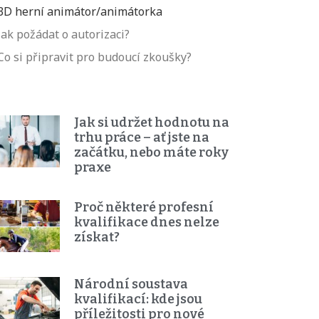
3D herní animátor/animátorka
Jak požádat o autorizaci?
Co si připravit pro budoucí zkoušky?
Jak si udržet hodnotu na
trhu práce – ať jste na
začátku, nebo máte roky
praxe
Proč některé profesní
kvalifikace dnes nelze
získat?
Národní soustava
kvalifikací: kde jsou
příležitosti pro nové