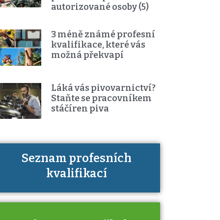
autorizované osoby (5)
3 méně známé profesní
kvalifikace, které vás
možná překvapí
Láká vás pivovarnictví?
Staňte se pracovníkem
stáčíren piva
Seznam profesních
Víte, jaké dovednosti musíte pro
kvalifikací
danou kvalifikaci prokázat?