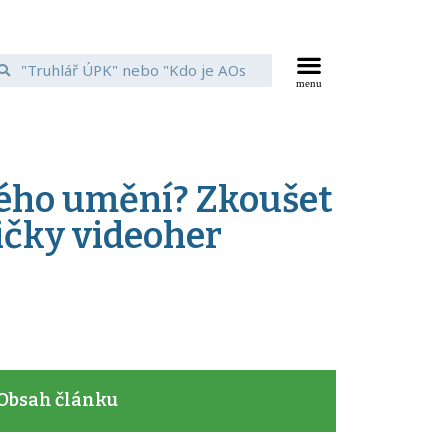
itého umění? Zkoušet
ičky videoher
Obsah článku