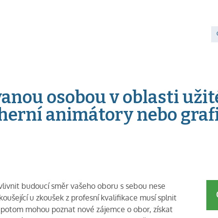
ovanou osobou v oblasti už
herní animátory nebo graf
vlivnit budoucí směr vašeho oboru s sebou nese
ušející u zkoušek z profesní kvalifikace musí splnit
 potom mohou poznat nové zájemce o obor, získat