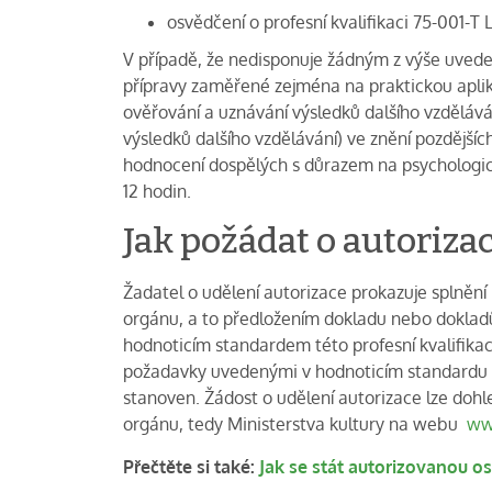
osvědčení o profesní kvalifikaci 75-001-T 
V případě, že nedisponuje žádným z výše uved
přípravy zaměřené zejména na praktickou aplikac
ověřování a uznávání výsledků dalšího vzděláv
výsledků dalšího vzdělávání) ve znění pozdější
hodnocení dospělých s důrazem na psychologic
12 hodin.
Jak požádat o autorizac
Žadatel o udělení autorizace prokazuje splněn
orgánu, a to předložením dokladu nebo dokladů 
hodnoticím standardem této profesní kvalifika
požadavky uvedenými v hodnoticím standardu té
stanoven. Žádost o udělení autorizace lze dohl
orgánu, tedy Ministerstva kultury na webu
ww
Přečtěte si také:
Jak se stát autorizovanou o