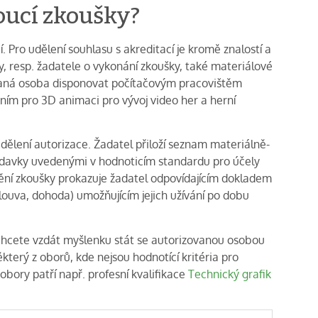
doucí zkoušky?
 Pro udělení souhlasu s akreditací je kromě znalostí a
y, resp. žadatele o vykonání zkoušky, také materiálové
aná osoba disponovat počítačovým pracovištěm
ím pro 3D animaci pro vývoj video her a herní
 udělení autorizace. Žadatel přiloží seznam materiálně-
žadavky uvedenými v hodnoticím standardu pro účely
dění zkoušky prokazuje žadatel odpovídajícím dokladem
mlouva, dohoda) umožňujícím jejich užívání po dobu
chcete vzdát myšlenku stát se autorizovanou osobou
terý z oborů, kde nejsou hodnotící kritéria pro
obory patří např. profesní kvalifikace
Technický grafik