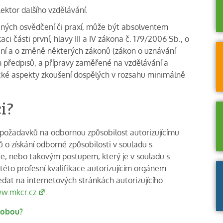
Lektor dalšího vzdělávání.
ených osvědčení či praxí, může být absolventem
i části první, hlavy III a IV zákona č. 179/2006 Sb., o
ání a o změně některých zákonů (zákon o uznávání
ch předpisů, a přípravy zaměřené na vzdělávání a
ké aspekty zkoušení dospělých v rozsahu minimálně
i?
í požadavků na odbornou způsobilost autorizujícímu
o získání odborné způsobilosti v souladu s
ce, nebo takovým postupem, který je v souladu s
to profesní kvalifikace autorizujícím orgánem
edat na internetových stránkách autorizujícího
w.mkcr.cz
.
sobou?