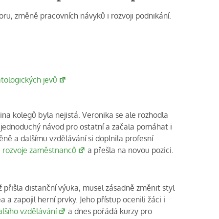
boru, změně pracovních návyků i rozvoji podnikání.
tologických jevů
ina kolegů byla nejistá. Veronika se ale rozhodla
la jednoduchý návod pro ostatní a začala pomáhat i
ěně a dalšímu vzdělávání si doplnila profesní
 a rozvoje zaměstnanců
a přešla na novou pozici.
ž přišla distanční výuka, musel zásadně změnit styl
a zapojil herní prvky. Jeho přístup ocenili žáci i
alšího vzdělávání
a dnes pořádá kurzy pro