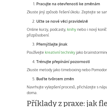
Pracujte na otevřenosti ke změnám
Zkuste jiný způsob řešení úkolu. Zeptejte se s
Učte se nové věci pravidelně
Online kurzy, podcasty,
knihy
nebo i nový koníč
přizpůsobení.
Přemýšlejte jinak
Používejte
kreativní techniky
jako brainstormin
Trénujte přepínání pozornosti
Zkuste metody jako timeboxing nebo Pomodoro t
Buďte tvůrcem změn
Navrhujte vylepšení procesů, přicházejte s nápa
doma.
Příklady z praxe: jak f