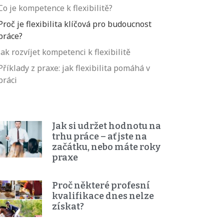
Co je kompetence k flexibilitě?
Proč je flexibilita klíčová pro budoucnost
práce?
Jak rozvíjet kompetenci k flexibilitě
Příklady z praxe: jak flexibilita pomáhá v
práci
Jak si udržet hodnotu na
trhu práce – ať jste na
začátku, nebo máte roky
praxe
Proč některé profesní
kvalifikace dnes nelze
získat?