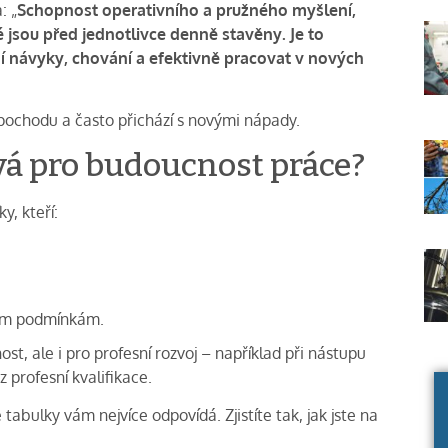
: „
Schopnost operativního a pružného myšlení,
é jsou před jednotlivce denně stavěny. Je to
í návyky, chování a efektivně pracovat v nových
a pochodu a často přichází s novými nápady.
čová pro budoucnost práce?
y, kteří:
vým podmínkám.
ost, ale i pro profesní rozvoj – například při nástupu
 profesní kvalifikace.
abulky vám nejvíce odpovídá. Zjistíte tak, jak jste na