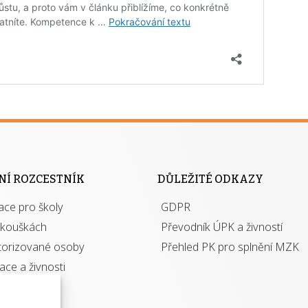
NÍ ROZCESTNÍK
DŮLEŽITÉ ODKAZY
ace pro školy
GDPR
zkouškách
Převodník ÚPK a živností
torizované osoby
Přehled PK pro splnění MZK
kace a živnosti