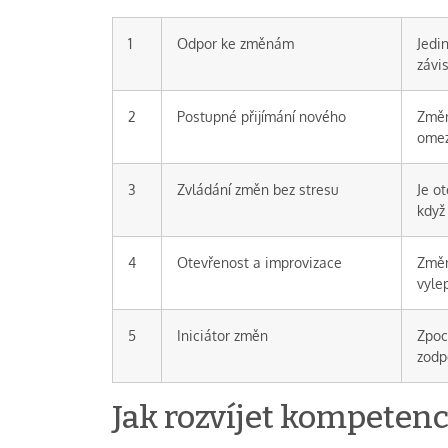
1
Odpor ke změnám
Jedin
závi
2
Postupné přijímání nového
Změn
omez
3
Zvládání změn bez stresu
Je o
když
4
Otevřenost a improvizace
Změn
vyle
5
Iniciátor změn
Zpoc
zodp
Jak rozvíjet kompetenci