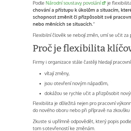
Podle
Národní soustavy povolání
je flexibilita
chování a přístupu k úkolům a situacím, kter
schopnost změnit či přizpůsobit své pracovn
nebo měnících se situacích.
“
Flexibilní člověk se nebojí změn, umí se učit z
Proč je flexibilita klí
Firmy i organizace stále častěji hledají pracovník
vítají změny,
jsou otevření novým nápadům,
dokážou se rychle učit a přizpůsobit no
Flexibilita je důležitá nejen pro pracovní výkonn
do nového oboru nebo při přípravě na zkoušku z
Zkuste si upřímně odpovědět, který popis podle t
tom s otevřeností ke změnám.