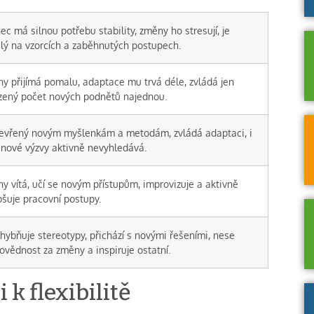
ec má silnou potřebu stability, změny ho stresují, je
slý na vzorcích a zaběhnutých postupech.
y přijímá pomalu, adaptace mu trvá déle, zvládá jen
ený počet nových podnětů najednou.
tevřený novým myšlenkám a metodám, zvládá adaptaci, i
 nové výzvy aktivně nevyhledává.
y vítá, učí se novým přístupům, improvizuje a aktivně
pšuje pracovní postupy.
hybňuje stereotypy, přichází s novými řešeními, nese
ovědnost za změny a inspiruje ostatní.
 k flexibilitě