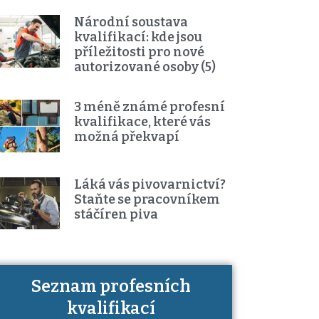
Národní soustava
kvalifikací: kde jsou
příležitosti pro nové
autorizované osoby (5)
3 méně známé profesní
kvalifikace, které vás
možná překvapí
Láká vás pivovarnictví?
Staňte se pracovníkem
stáčíren piva
Seznam profesních
Víte, jaké dovednosti musíte pro
kvalifikací
danou kvalifikaci prokázat?