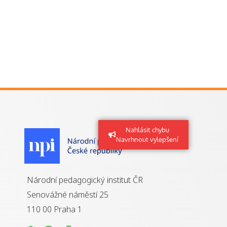
Nahlásit chybu
Navrhnout vylepšení
Národní pedagogický institut ČR
Senovážné náměstí 25
110 00 Praha 1