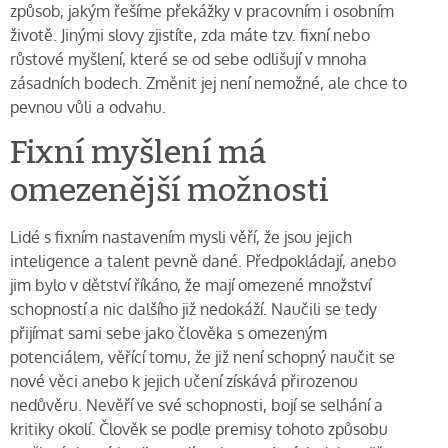
způsob, jakým řešíme překážky v pracovním i osobním
životě. Jinými slovy zjistíte, zda máte tzv. fixní nebo
růstové myšlení, které se od sebe odlišují v mnoha
zásadních bodech. Změnit jej není nemožné, ale chce to
pevnou vůli a odvahu.
Fixní myšlení má
omezenější možnosti
Lidé s fixním nastavením mysli věří, že jsou jejich
inteligence a talent pevně dané. Předpokládají, anebo
jim bylo v dětství říkáno, že mají omezené množství
schopností a nic dalšího již nedokáží. Naučili se tedy
přijímat sami sebe jako člověka s omezeným
potenciálem, věřící tomu, že již není schopný naučit se
nové věci anebo k jejich učení získává přirozenou
nedůvěru. Nevěří ve své schopnosti, bojí se selhání a
kritiky okolí. Člověk se podle premisy tohoto způsobu