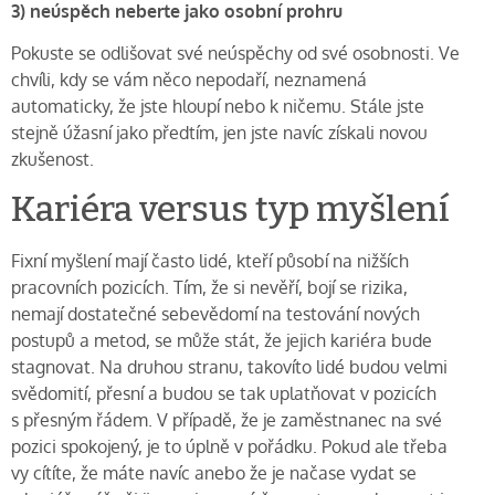
3) neúspěch neberte jako osobní prohru
Pokuste se odlišovat své neúspěchy od své osobnosti. Ve
chvíli, kdy se vám něco nepodaří, neznamená
automaticky, že jste hloupí nebo k ničemu. Stále jste
stejně úžasní jako předtím, jen jste navíc získali novou
zkušenost.
Kariéra versus typ myšlení
Fixní myšlení mají často lidé, kteří působí na nižších
pracovních pozicích. Tím, že si nevěří, bojí se rizika,
nemají dostatečné sebevědomí na testování nových
postupů a metod, se může stát, že jejich kariéra bude
stagnovat. Na druhou stranu, takovíto lidé budou velmi
svědomití, přesní a budou se tak uplatňovat v pozicích
s přesným řádem. V případě, že je zaměstnanec na své
pozici spokojený, je to úplně v pořádku. Pokud ale třeba
vy cítíte, že máte navíc anebo že je načase vydat se