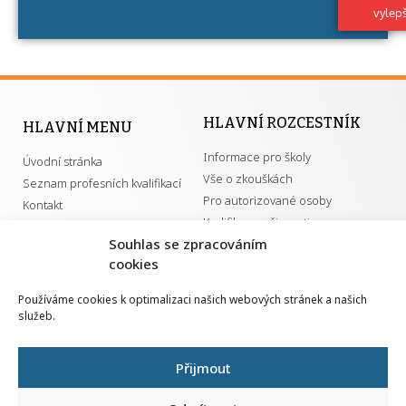
získání určitá kvalifikace.
vylep
HLAVNÍ ROZCESTNÍK
HLAVNÍ MENU
Informace pro školy
Úvodní stránka
Vše o zkouškách
Seznam profesních kvalifikací
Pro autorizované osoby
Kontakt
Kvalifikace a živnosti
Souhlas se zpracováním
cookies
DŮLEŽITÉ ODKAZY
Používáme cookies k optimalizaci našich webových stránek a našich
služeb.
GDPR
Převodník ÚPK a živností
Národní pedagogický institut ČR
Přehled PK pro splnění MZK
Přijmout
Senovážné náměstí 25
110 00 Praha 1