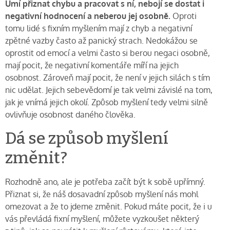
Umí přiznat chybu a pracovat s ní, nebojí se dostat i
negativní hodnocení a neberou jej osobně.
Oproti
tomu lidé s fixním myšlením mají z chyb a negativní
zpětné vazby často až panický strach. Nedokážou se
oprostit od emocí a velmi často si berou negaci osobně,
mají pocit, že negativní komentáře míří na jejich
osobnost. Zároveň mají pocit, že není v jejich silách s tím
nic udělat. Jejich sebevědomí je tak velmi závislé na tom,
jak je vnímá jejich okolí. Způsob myšlení tedy velmi silně
ovlivňuje osobnost daného člověka.
Dá se způsob myšlení
změnit?
Rozhodně ano, ale je potřeba začít být k sobě upřímný.
Přiznat si, že náš dosavadní způsob myšlení nás mohl
omezovat a že to jdeme změnit. Pokud máte pocit, že i u
vás převládá fixní myšlení, můžete vyzkoušet některý