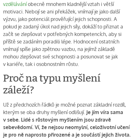
vzdělávání
obecně mnohem kladnější vztah i větší
motivaci. Nebojí se ani překážek, vnímají je jako další
výzvu, jako potenciál prověřující jejich schopnosti. A
pokud je zadaný úkol nad jejich síly, dokáží to přiznat a
začít se zlepšovat v potřebných kompetencích, aby si
příště se zadáním poradili lépe. Hodnocení ostatních
vnímají spíše jako zpětnou vazbu, na jejímž základě
mohou zlepšovat své schopnosti a posunovat se jak
v kariéře, tak i osobnostním růstu.
Proč na typu myšlení
záleží?
Už z předchozích řádků je možné poznat základní rozdíl,
kterým se oba druhy myšlení odlišují.
Je jím víra sama
v sebe. Lidé s růstovým myšlením jsou zdravě
sebevědomí. Ví, že nejsou neomylní, celoživotní učení
je pro ně naprosto přirozené a je součástí jejich života.