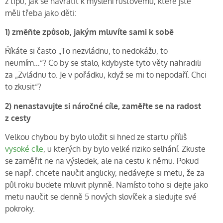
z tipů, jak se navrátit k myšlení růstovému, které jste
měli třeba jako děti:
1) změňte způsob, jakým mluvíte sami k sobě
Říkáte si často „To nezvládnu, to nedokážu, to
neumím…“? Co by se stalo, kdybyste tyto věty nahradili
za „Zvládnu to. Je v pořádku, když se mi to nepodaří. Chci
to zkusit“?
2) nenastavujte si náročné cíle, zaměřte se na radost
z cesty
Velkou chybou by bylo uložit si hned ze startu příliš
vysoké cíle
, u kterých by bylo velké riziko selhání. Zkuste
se zaměřit ne na výsledek, ale na cestu k němu. Pokud
se např. chcete naučit anglicky, nedávejte si metu, že za
půl roku budete mluvit plynně. Namísto toho si dejte jako
metu naučit se denně 5 nových slovíček a sledujte své
pokroky.