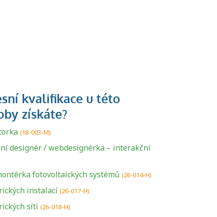
torka
(18-003-M)
ní designér / webdesignérka – interakční
ontérka fotovoltaických systémů
(26-014-H)
ických instalací
(26-017-H)
ických sítí
(26-018-H)