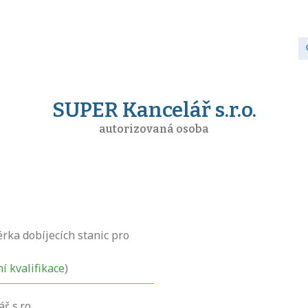
SUPER Kancelář s.r.o.
autorizovaná osoba
ka dobíjecích stanic pro
ní kvalifikace
)
 s.r.o.