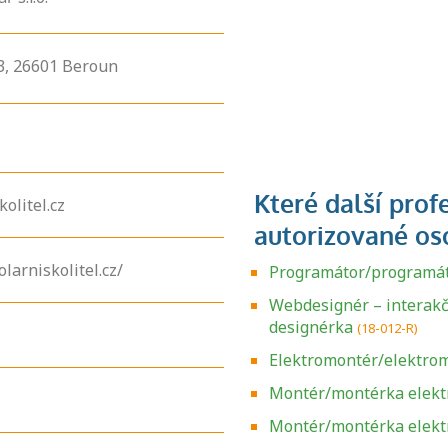
3,
26601
Beroun
olitel.cz
larniskolitel.cz/
Programátor/programá
Webdesignér – interakč
designérka
(18-012-R)
Elektromontér/elektrom
Montér/montérka elektr
Montér/montérka elektr