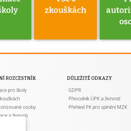
školy
zkouškách
autor
os
jako škola
 rámci
Kdo 
soustavy
autori
ací jisté
osoba 
NÍ ROZCESTNÍK
DŮLEŽITÉ ODKAZY
y při
výhody m
ace pro školy
ávání
GDPR
autor
izací?
zkouškách
Převodník ÚPK a živností
torizované osoby
Přehled PK pro splnění MZK
kace a živnosti