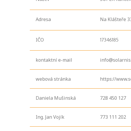
Adresa
Na Klášteře
3
IČO
17346185
kontaktní e-mail
info@solarnisk
webová stránka
https://www.so
Daniela Mušinská
728 450 127
Ing. Jan Vojík
773 111 202