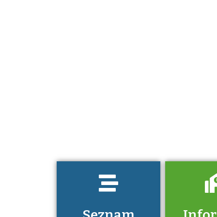
Projděte si
seznam
profesních
kvalifikací. Víte,
jaké dovednosti
musíte pro danou
kvalifikaci
prokázat?
Seznam
Info