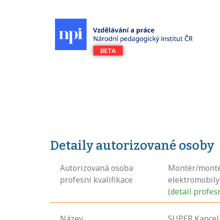
Detaily autorizované osoby
Autorizovaná osoba
Montér/montér
profesní kvalifikace
elektromobily
(
detail profes
Název
SUPER Kancelář