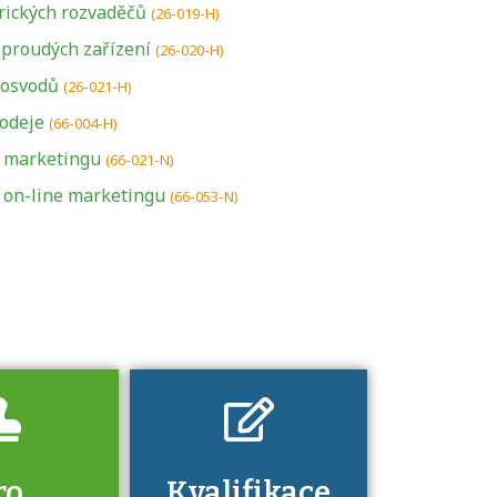
rických rozvaděčů
(26-019-H)
proudých zařízení
(26-020-H)
osvodů
(26-021-H)
odeje
U řady živností je
(66-004-H)
podmínkou k
a marketingu
(66-021-N)
jejímu získání
a on-line marketingu
(66-053-N)
určitá kvalifikace.
Pro které toto
platí a kde si
znalosti a
dovednosti
nechat ověřit?
ro
Kvalifikace