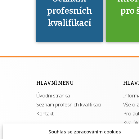
profesních
pro 
kvalifikací
Víte, že 
máte v
Národní 
kvalifik
HLAVNÍ MENU
HLAV
výhod
Úvodní stránka
Inform
získ
autor
Seznam profesních kvalifikací
Vše o 
Kontakt
Pro au
Kvalifi
Souhlas se zpracováním cookies