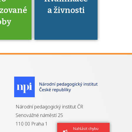
izované
a živnosti
oby
je to
zovaná
a jaké
á získání
izace?
Národní pedagogický institut ČR
Senovážné náměstí 25
110 00 Praha 1
Nahlásit chybu