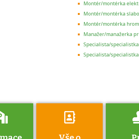
Montér/montérka elekt
Montér/montérka slabo
Montér/montérka hrom
Manažer/manažerka pr
Specialista/specialistk
Zjistěte, jak se
přihlásit ke
Specialista/specialistk
zkoušce a kde
získáte informace
o tom, kdo vás
vyzkouší.
rmace
Vše o
P